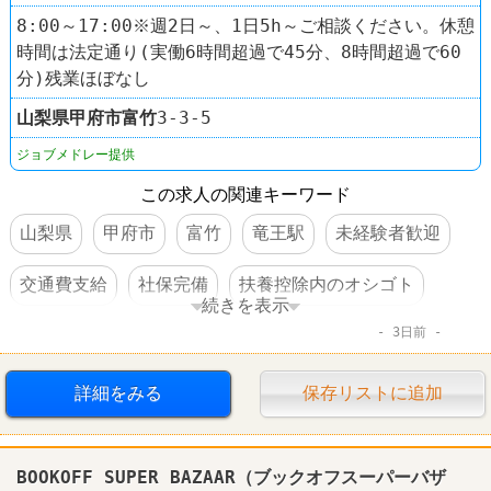
8:00～17:00※週2日～、1日5h～ご相談ください。休憩
時間は法定通り(実働6時間超過で45分、8時間超過で60
分)残業ほぼなし
山梨県
甲府市
富竹
3-3-5
ジョブメドレー提供
この求人の関連キーワード
山梨県
甲府市
富竹
竜王駅
未経験者歓迎
交通費支給
社保完備
扶養控除内のオシゴト
続きを表示
3日前
制服あり
車・バイク通勤可
詳細をみる
保存リストに追加
BOOKOFF SUPER BAZAAR（ブックオフスーパーバザ