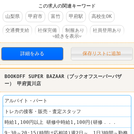
この求人の関連キーワード
山梨県
甲府市
富竹
甲府駅
高校生OK
交通費支給
社保完備
制服あり
社員登用あり
続きを表示
車・バイク通勤可
禁煙・分煙
髪型自由
本屋
詳細をみる
保存リストに追加
BOOKOFF SUPER BAZAAR
BOOKOFF SUPER BAZAAR（ブックオフスーパーバザ
ー） 甲府貢川店
アルバイト・パート
トレカの接客・販売・査定スタッフ
時給1,100円以上 研修中時給1,100円(研修．．．
9:30～20:15(時間は応相談)週2日～、1日3時間～勤務