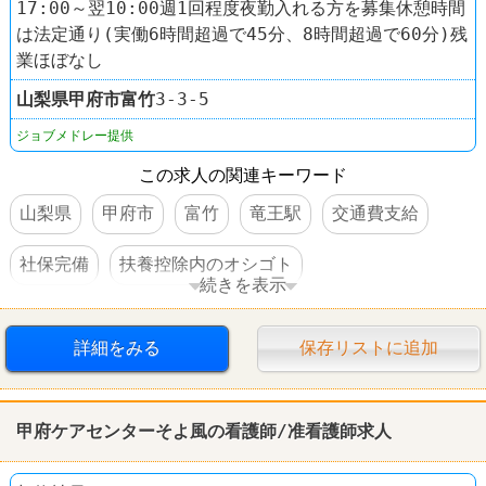
17:00～翌10:00週1回程度夜勤入れる方を募集休憩時間
は法定通り(実働6時間超過で45分、8時間超過で60分)残
業ほぼなし
山梨県
甲府市
富竹
3-3-5
ジョブメドレー提供
この求人の関連キーワード
山梨県
甲府市
富竹
竜王駅
交通費支給
社保完備
扶養控除内のオシゴト
続きを表示
車・バイク通勤可
詳細をみる
保存リストに追加
甲府ケアセンターそよ風の看護師/准看護師求人