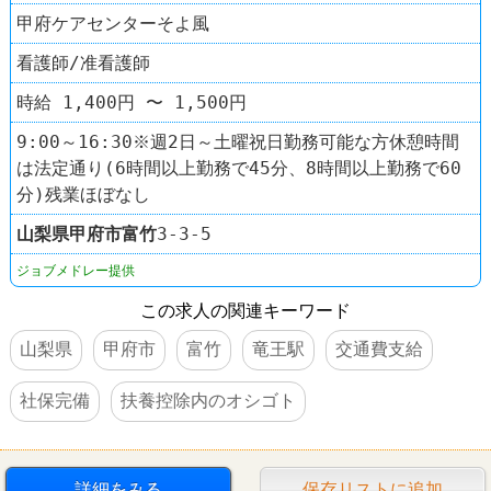
甲府ケアセンターそよ風
看護師/准看護師
時給 1,400円 〜 1,500円
9:00～16:30※週2日～土曜祝日勤務可能な方休憩時間
は法定通り(6時間以上勤務で45分、8時間以上勤務で60
分)残業ほぼなし
山梨県
甲府市
富竹
3-3-5
ジョブメドレー提供
この求人の関連キーワード
山梨県
甲府市
富竹
竜王駅
交通費支給
社保完備
扶養控除内のオシゴト
詳細をみる
保存リストに追加