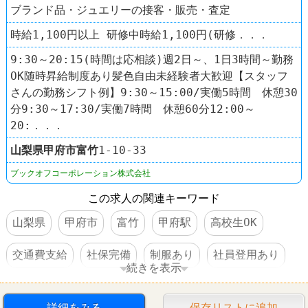
ブランド品・ジュエリーの接客・販売・査定
時給1,100円以上 研修中時給1,100円(研修．．．
9:30～20:15(時間は応相談)週2日～、1日3時間～勤務
OK随時昇給制度あり髪色自由未経験者大歓迎【スタッフ
さんの勤務シフト例】9:30～15:00/実働5時間 休憩30
分9:30～17:30/実働7時間 休憩60分12:00～
20:．．．
山梨県
甲府市
富竹
1-10-33
ブックオフコーポレーション株式会社
この求人の関連キーワード
山梨県
甲府市
富竹
甲府駅
高校生OK
交通費支給
社保完備
制服あり
社員登用あり
続きを表示
車・バイク通勤可
禁煙・分煙
髪型自由
本屋
詳細をみる
保存リストに追加