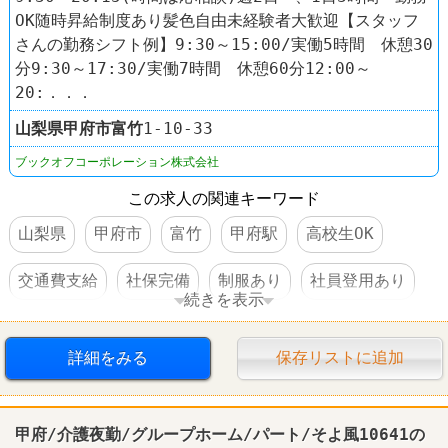
OK随時昇給制度あり髪色自由未経験者大歓迎【スタッフ
さんの勤務シフト例】9:30～15:00/実働5時間 休憩30
分9:30～17:30/実働7時間 休憩60分12:00～
20:．．．
山梨県
甲府市
富竹
1-10-33
ブックオフコーポレーション株式会社
この求人の関連キーワード
山梨県
甲府市
富竹
甲府駅
高校生OK
交通費支給
社保完備
制服あり
社員登用あり
続きを表示
車・バイク通勤可
禁煙・分煙
髪型自由
本屋
詳細をみる
保存リストに追加
BOOKOFF SUPER BAZAAR
甲府/介護夜勤/グループホーム/パート/そよ風10641の