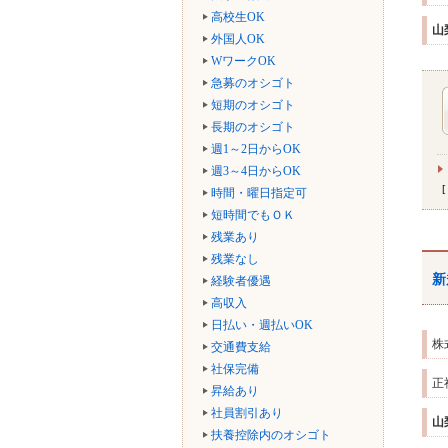
高校生OK
山
外国人OK
WワークOK
急募のオシゴト
短期のオシゴト
長期のオシゴト
週1～2日からOK
週3～4日からOK
時間・曜日指定可
短時間でもＯＫ
残業あり
残業なし
新
経験者優遇
高収入
日払い・週払いOK
株
交通費支給
社保完備
正
昇給あり
社員割引あり
山
扶養控除内のオシゴト