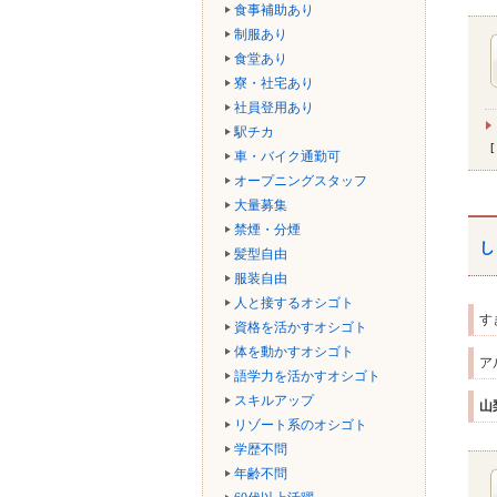
食事補助あり
制服あり
食堂あり
寮・社宅あり
社員登用あり
駅チカ
車・バイク通勤可
オープニングスタッフ
大量募集
禁煙・分煙
し
髪型自由
服装自由
人と接するオシゴト
す
資格を活かすオシゴト
体を動かすオシゴト
ア
語学力を活かすオシゴト
スキルアップ
山
リゾート系のオシゴト
学歴不問
年齢不問