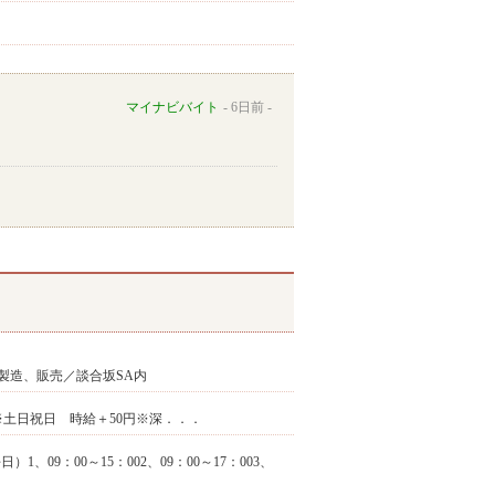
マイナビバイト
6日前
製造、販売／談合坂SA内
上 ※土日祝日 時給＋50円※深．．．
09：00～15：002、09：00～17：003、