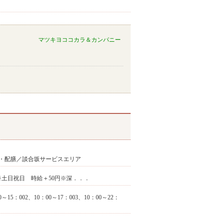
マツキヨココカラ＆カンパニー
・配膳／談合坂サービスエリア
上 ※土日祝日 時給＋50円※深．．．
5：002、10：00～17：003、10：00～22：