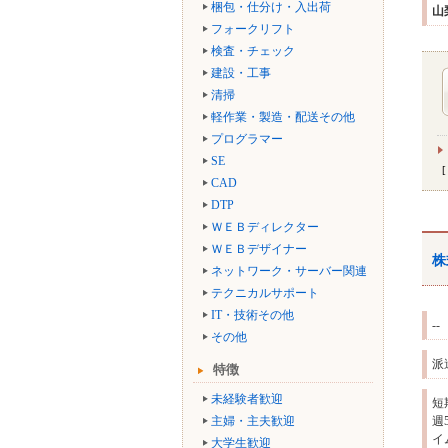
梱包・仕分け・入出荷
山
フォークリフト
検査・チェック
建設・工事
清掃
軽作業・製造・配送その他
プログラマー
SE
CAD
DTP
ＷＥＢディレクター
ＷＥＢデザイナー
株
ネットワーク・サーバー関連
テクニカルサポート
IT・技術その他
--
その他
派
特徴
未経験者歓迎
短
主婦・主夫歓迎
週
イ
大学生歓迎