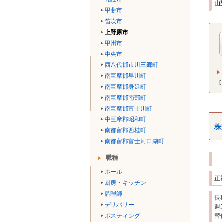
山
甲斐市
笛吹市
上野原市
甲州市
中央市
西八代郡市川三郷町
南巨摩郡早川町
南巨摩郡身延町
南巨摩郡南部町
南巨摩郡富士川町
中巨摩郡昭和町
株
南都留郡西桂町
南都留郡富士河口湖町
職種
--
ホール
正
厨房・キッチン
調理師
長
デリバリー
週
ポスティング
替