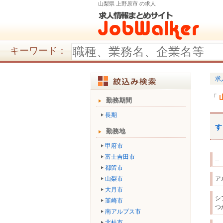
山梨県 上野原市 の求人
キーワード：
求
勤務期間
長期
す
勤務地
甲府市
富士吉田市
--
都留市
山梨市
ア
大月市
シ
韮崎市
つ
南アルプス市
北杜市