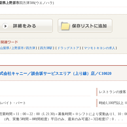
梨県
上野原市
四方津506(ウエノハラ)
山梨県
/
上野原市
/
四方津
四方津駅
ドラッグストア
マツモトキヨシの求人
式会社キャニー／談合坂サービスエリア（上り線）店／C10020
レストランの接客
ルバイト・パート
時給1,100円以
営業時間＞11：00～22：00（L 21:30)＜募集時間＞※シフトにより変動あり1、10：00～1
0 （内、実働 5時間～8時間程度）平日のみ、週末のみ可週2～3日程度17：0．．．