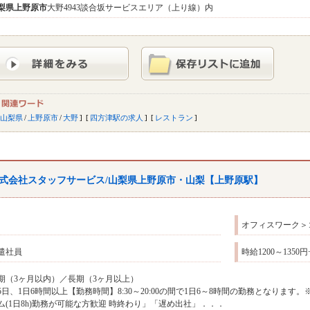
梨県
上野原市
大野4943談合坂サービスエリア（上り線）内
山梨県
/
上野原市
/
大野
四方津駅の求人
レストラン
式会社スタッフサービス/山梨県上野原市・山梨【上野原駅】
オフィスワーク＞
遣社員
時給1200～135
期（3ヶ月以内）／長期（3ヶ月以上）
5日、1日6時間以上【勤務時間】8:30～20:00の間で1日6～8時間の勤務となり
ム(1日8h)勤務が可能な方歓迎 時終わり」「遅め出社」．．．