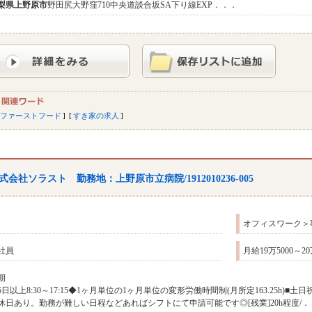
梨県
上野原市
野田尻大野窪710中央道談合坂SA下り線EXP．．．
ファーストフード
すき家の求人
式会社ソラスト 勤務地：上野原市立病院/1912010236-005
オフィスワーク＞
社員
月給19万5000～20
期
5日以上8:30～17:15◆1ヶ月単位の1ヶ月単位の変形労働時間制(月所定163.25h)
休日あり。勤務が難しい日程などあればシフトにて申請可能です◎[残業]20h程度/．