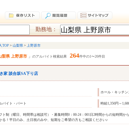
勤務地：
人TOP
山梨県
上野原市
264
山梨県 上野原市
のアルバイト検索結果
件中の1〜20件目
き家 談合坂SA下り店
ホール・キッチン
ルバイト・パート
時給1,350円～1
フト制（曜日、時間帯は相談可）・募集時間0：00‐24：001日2時間からの短時間
かる！平日のみ、土日祝のみや、短期をご希望の方もご相談ください♪