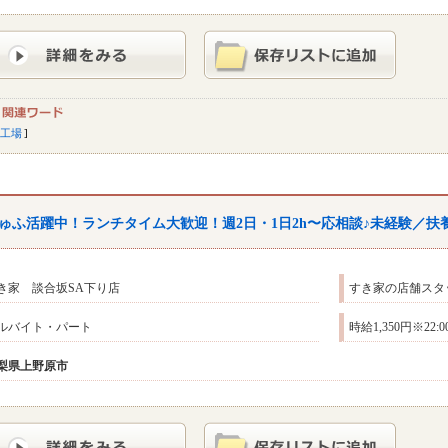
工場
ゅふ活躍中！ランチタイム大歓迎！週2日・1日2h〜応相談♪未経験／扶
き家 談合坂SA下り店
すき家の店舗スタ
ルバイト・パート
時給1,350円※22:
梨県
上野原市