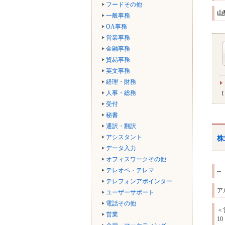
フードその他
山
一般事務
OA事務
営業事務
金融事務
貿易事務
英文事務
経理・財務
人事・総務
受付
秘書
通訳・翻訳
アシスタント
株
データ入力
オフィスワークその他
テレオペ・テレマ
--
テレフォンアポインター
ア
ユーザーサポート
電話その他
＜
営業
1