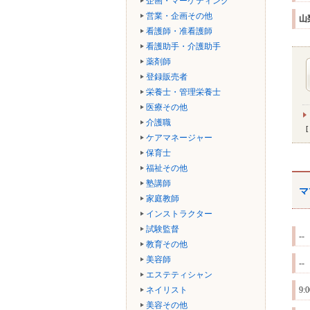
企画・マーケティング
営業・企画その他
山
看護師・准看護師
看護助手・介護助手
薬剤師
登録販売者
栄養士・管理栄養士
医療その他
介護職
ケアマネージャー
保育士
福祉その他
塾講師
マ
家庭教師
インストラクター
試験監督
--
教育その他
美容師
--
エステティシャン
ネイリスト
9
美容その他