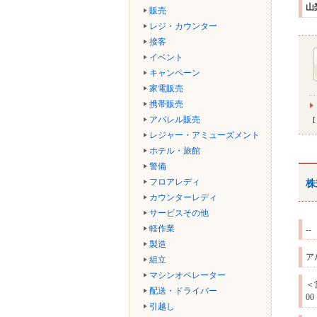
山
販売
レジ・カウンター
接客
イベント
キャンペーン
家電販売
携帯販売
アパレル販売
レジャー・アミューズメント
ホテル・旅館
警備
フロアレディ
株
カウンターレディ
サービスその他
軽作業
--
製造
ア
組立
マシンオペレーター
＜
配送・ドライバー
0
引越し