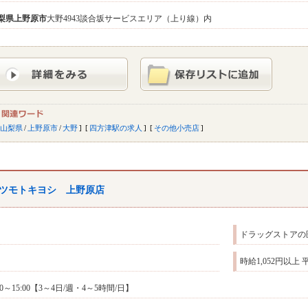
梨県
上野原市
大野4943談合坂サービスエリア（上り線）内
山梨県
/
上野原市
/
大野
四方津駅の求人
その他小売店
ツモトキヨシ 上野原店
ドラッグストアの
時給1,052円以上
:00～15:00【3～4日/週・4～5時間/日】