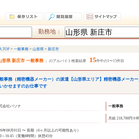
勤務地：
人TOP
一般事務
山形県
新庄市
15
山形県 新庄市 一般事務
のアルバイト検索結果
件中の1〜15件目
般
事務
（精密機器メーカー）の派遣【山形県エリア】精密機器メーカー
いかせますのお仕事です
式会社パソナ
一般
事務
月給 218,700円
026年08月01日 〜 長期（6ヶ月以上の可能性あり）
:00～16:45（実働8時間）休憩45分