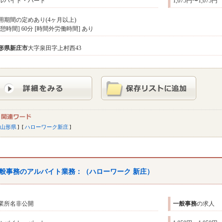
ルバイト・パート
1,075円〜1,075円
用期間の定めあり(4ヶ月以上)
休憩時間] 60分 [時間外労働時間] あり
形県
新庄市
大字泉田字上村西43
山形県
ハローワーク新庄
般
事務
のアルバイト業務：（ハローワーク 新庄）
業所名非公開
一般
事務
の求人