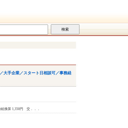
／大手企業／スタート日相談可／
事務
経
※時給換算 1,350円 交．．．