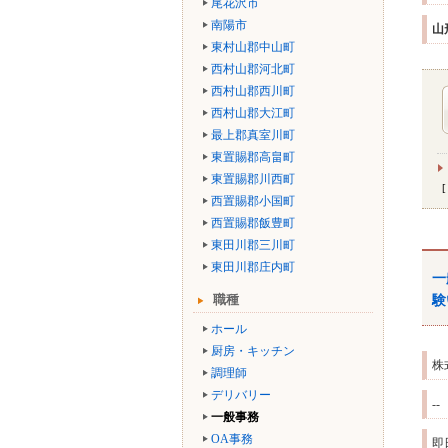
尾花沢市
南陽市
山
東村山郡中山町
西村山郡河北町
西村山郡西川町
西村山郡大江町
最上郡真室川町
東置賜郡高畠町
東置賜郡川西町
西置賜郡小国町
西置賜郡飯豊町
東田川郡三川町
東田川郡庄内町
一
職種
験
ホール
厨房・キッチン
株
調理師
デリバリー
--
一般事務
OA事務
即