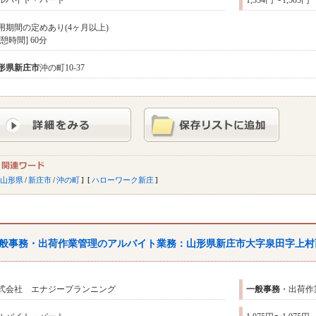
ルバイト・パート
1,354円〜1,503円
用期間の定めあり(4ヶ月以上)
休憩時間] 60分
形県
新庄市
沖の町10-37
山形県
/
新庄市
/
沖の町
ハローワーク新庄
般
事務
・出荷作業管理のアルバイト業務：山形県新庄市大字泉田字上村
式会社 エナジープランニング
一般
事務
・出荷作