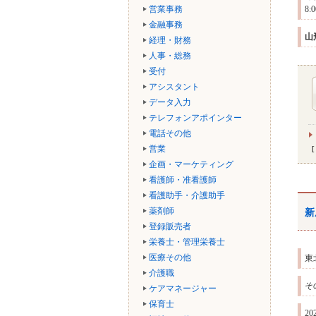
営業事務
8
金融事務
山
経理・財務
人事・総務
受付
アシスタント
データ入力
テレフォンアポインター
電話その他
営業
企画・マーケティング
看護師・准看護師
看護助手・介護助手
薬剤師
新
登録販売者
栄養士・管理栄養士
医療その他
東
介護職
そ
ケアマネージャー
保育士
2