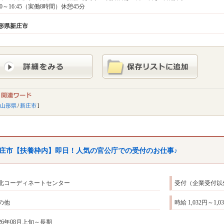
:00～16:45（実働8時間）休憩45分
形県
新庄市
山形県
/
新庄市
庄市【扶養枠内】即日！人気の官公庁での受付のお仕事♪
北コーディネートセンター
受付（企業受付以
の他
時給 1,032円～1,
026年08月上旬～長期