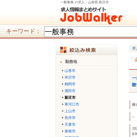
一般事務 の求人 - 山形県 新庄市
キーワード：
求
勤務地
山形市
米沢市
一
鶴岡市
験
酒田市
新庄市
寒河江市
株
上山市
--
長井市
天童市
2
東根市
8