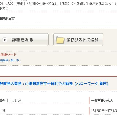
3:00～17:00 【実働】 4時間00分 ※休憩なし 【残業】 0～5時間/月 ※原則残業は
事です。
形県
新庄市
山形県
/
新庄市
般
事務
の業務：山形県新庄市十日町での勤務（ハローワーク 新庄）
限会社 にしだ
一般
事務
の求人
社員
178,800円〜178,8