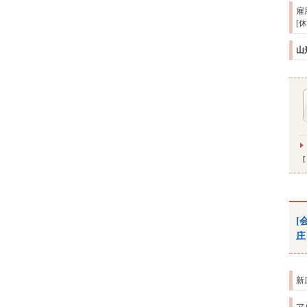
雇
[
山
[
庄
新