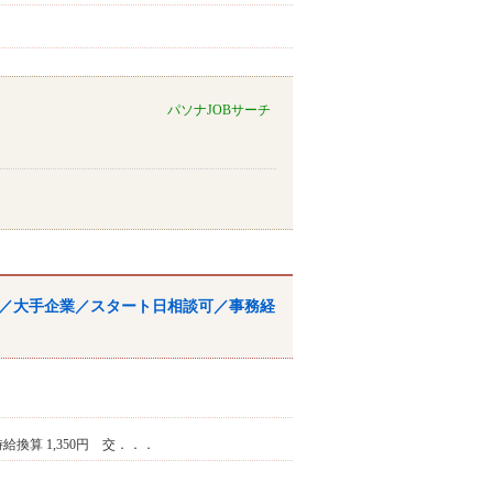
パソナJOBサーチ
／大手企業／スタート日相談可／
事務
経
※時給換算 1,350円 交．．．