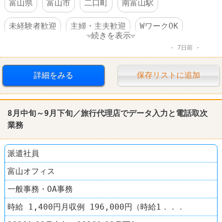
富山県
富山市
二口町
南富山駅
未経験者歓迎
主婦・主夫歓迎
WワークOK
続きを表示
7日前
交通費支給
制服あり
運送業
ヤマト運輸
詳細をみる
保存リストに追加
8月中旬～9月下旬／旅行代理店でデータ入力と
電話
取次
業務
派遣社員
富山オフィス
一般事務・OA事務
時給 1,400円月収例 196,000円（時給1．．．