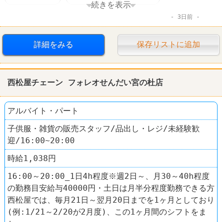
続きを表示
3日前
社員登用あり
駅チカ
運送業
日本郵便
詳細をみる
保存リストに追加
西松屋チェーン フォレオせんだい宮の杜店
アルバイト・パート
子供服・雑貨の販売スタッフ/品出し・レジ/未経験歓
迎/16:00~20:00
時給1,038円
16:00～20:00_1日4h程度※週2日～、月30～40h程度
の勤務目安給与40000円・土日は月半分程度勤務できる方
西松屋では、毎月21日～翌月20日までを1ヶ月としており
(例:1/21～2/20が2月度)、この1ヶ月間のシフトをま