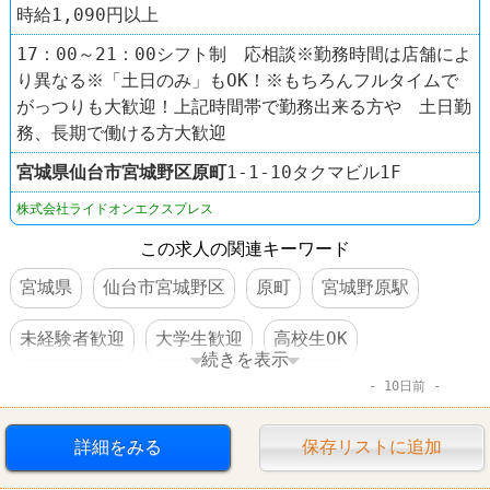
時給1,090円以上
17：00～21：00シフト制 応相談※勤務時間は店舗によ
り異なる※「土日のみ」もOK！※もちろんフルタイムで
がっつりも大歓迎！上記時間帯で勤務出来る方や 土日勤
務、長期で働ける方大歓迎
宮城県
仙台市宮城野区
原町
1-1-10タクマビル1F
株式会社ライドオンエクスプレス
この求人の関連キーワード
宮城県
仙台市宮城野区
原町
宮城野原駅
未経験者歓迎
大学生歓迎
高校生OK
続きを表示
10日前
WワークOK
短期のオシゴト
社員割引あり
制服あり
車・バイク通勤可
すし
銀のさら
詳細をみる
保存リストに追加