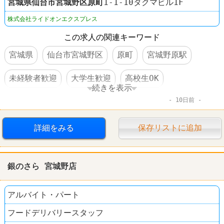
宮城県
仙台市宮城野区
原町
1-1-10タクマビル1F
株式会社ライドオンエクスプレス
この求人の関連キーワード
宮城県
仙台市宮城野区
原町
宮城野原駅
未経験者歓迎
大学生歓迎
高校生OK
続きを表示
10日前
WワークOK
短期のオシゴト
社員割引あり
制服あり
車・バイク通勤可
すし
銀のさら
詳細をみる
保存リストに追加
銀のさら 宮城野店
アルバイト・パート
フードデリバリースタッフ