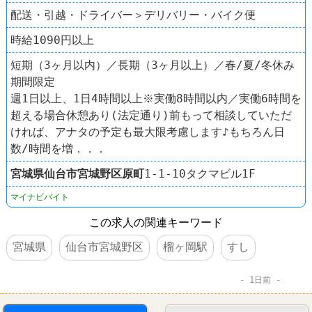
配送・引越・ドライバー＞デリバリー・バイク便
時給1090円以上
短期（3ヶ月以内）／長期（3ヶ月以上）／春/夏/冬休み
期間限定
週1日以上、1日4時間以上※実働8時間以内／実働6時間を
超える場合休憩あり(法定通り)前もって相談していただ
ければ、アナタの予定も最大限考慮します♪もちろん日
数/時間を増．．．
宮城県
仙台市宮城野区
原町
1-1-10タクマビル1F
マイナビバイト
この求人の関連キーワード
宮城県
仙台市宮城野区
榴ヶ岡駅
すし
1日前