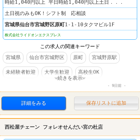
時給1,040円以上 平日時給1,040円以上土日．．．
土日祝のみもOK！シフト制 応相談
宮城県
仙台市宮城野区
原町
1-1-10タクマビル1F
株式会社ライドオンエクスプレス
この求人の関連キーワード
宮城県
仙台市宮城野区
原町
宮城野原駅
未経験者歓迎
大学生歓迎
高校生OK
続きを表示
9日前
WワークOK
短期のオシゴト
社員割引あり
制服あり
車・バイク通勤可
すし
銀のさら
詳細をみる
保存リストに追加
西松屋チェーン フォレオせんだい宮の杜店