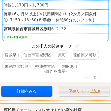
時給1,170円～1,700円
長期(6ヶ月間以上)※試用期間あり（2か月／同条件）
①…7:50～16:50(8H勤務・休憩60分のシフト制)
宮城県
仙台市宮城野区
原町
6-2-32
日本郵便株式会社
この求人の関連キーワード
宮城県
仙台市宮城野区
原町
陸前原ノ町駅
未経験者歓迎
交通費支給
制服あり
続きを表示
3日前
社員登用あり
駅チカ
運送業
日本郵便
詳細をみる
保存リストに追加
西松屋チェーン フォレオせんだい宮の杜店