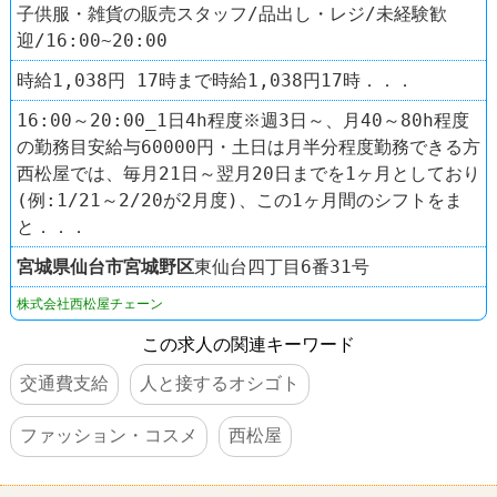
子供服・雑貨の販売スタッフ/品出し・レジ/未経験歓
迎/16:00~20:00
時給1,038円 17時まで時給1,038円17時．．．
16:00～20:00_1日4h程度※週3日～、月40～80h程度
の勤務目安給与60000円・土日は月半分程度勤務できる方
西松屋では、毎月21日～翌月20日までを1ヶ月としており
(例:1/21～2/20が2月度)、この1ヶ月間のシフトをま
と．．．
宮城県
仙台市宮城野区
東仙台四丁目6番31号
株式会社西松屋チェーン
この求人の関連キーワード
交通費支給
人と接するオシゴト
ファッション・コスメ
西松屋