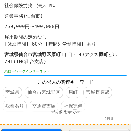
社会保険労務士法人TMC
営業事務(仙台市)
250,000円〜400,000円
雇用期間の定めなし
[休憩時間] 60分 [時間外労働時間] あり
宮城県
仙台市宮城野区
原町
1丁目3-43アクス
原町
ビル
201(TMC仙台支店)
ハローワークインターネット
この求人の関連キーワード
宮城県
仙台市宮城野区
原町
宮城野原駅
残業あり
交通費支給
社保完備
続きを表示
5日前
車・バイク通勤可
賞与あり
転勤なし