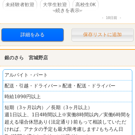
未経験者歓迎
大学生歓迎
高校生OK
続きを表示
10日前
WワークOK
短期のオシゴト
社員割引あり
制服あり
車・バイク通勤可
すし
銀のさら
詳細をみる
保存リストに追加
銀のさら 宮城野店
アルバイト・パート
配送・引越・ドライバー＞配達・配送・ドライバー
時給1090円以上
短期（3ヶ月以内）／長期（3ヶ月以上）
週1日以上、1日4時間以上※実働8時間以内／実働6時間を
超える場合休憩あり(法定通り)前もって相談していただ
ければ、アナタの予定も最大限考慮します♪もちろん日