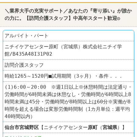
＼業界大手の充実サポート／あなたの『寄り添い』が誰か
の力に。【訪問介護スタッフ】中高年スタート歓迎◎
アルバイト・パート
ニチイケアセンター原町（宮城県）株式会社ニチイ学
館/B435A48I31P02
訪問介護スタッフ
時給1265～1520円■試用期間（3ヶ月）・条件．．．
(1)6:00～20:00 ※週1日以上※休憩時間は法定通り・
労働時間が6時間未満は休憩なし・労働時間が6時間以上8
時間未満は45分・労働時間が8時間以上は60分※実働が8
時間を超える場合は変形労働時間制（1カ月単位：週平均
40時間以内）
仙台市宮城野区
【ニチイケアセンター
原町
（
宮城県
）】