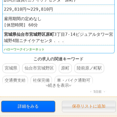
229,810円〜229,810円
雇用期間の定めなし
[休憩時間] 60分
宮城県
仙台市宮城野区
原町
3丁目7-14ビジュアルタワー宮
城野4階ニチイケアセンタ．．．
ハローワークインターネット
この求人の関連キーワード
宮城県
仙台市宮城野区
原町
陸前原ノ町駅
交通費支給
社保完備
車・バイク通勤可
続きを表示
5日前
賞与あり
託児所あり
転勤なし
詳細をみる
保存リストに追加