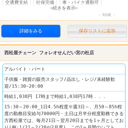
交通費支給
社保完備
車・バイク通勤可
続きを表示
5日前
賞与あり
託児所あり
転勤なし
詳細をみる
保存リストに追加
西松屋チェーン フォレオせんだい宮の杜店
アルバイト・パート
子供服・雑貨の販売スタッフ/品出し・レジ/未経験歓
迎/15:30~20:00
時給1,038円 17時まで時給1,038円17時．．．
15:30～20:00_1日4.5h程度※週3日～、月50～85h程
度の勤務目安給与70000円・土日は月半分程度勤務できる
方西松屋では、毎月21日～翌月20日までを1ヶ月としてお
り(例:1/21～2/20が2月度)、この1ヶ月間のシフト