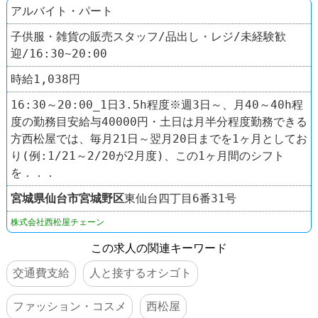
アルバイト・パート
子供服・雑貨の販売スタッフ/品出し・レジ/未経験歓
迎/16:30~20:00
時給1,038円
16:30～20:00_1日3.5h程度※週3日～、月40～40h程
度の勤務目安給与40000円・土日は月半分程度勤務できる
方西松屋では、毎月21日～翌月20日までを1ヶ月としてお
り(例:1/21～2/20が2月度)、この1ヶ月間のシフト
を．．．
宮城県
仙台市宮城野区
東仙台四丁目6番31号
株式会社西松屋チェーン
この求人の関連キーワード
交通費支給
人と接するオシゴト
ファッション・コスメ
西松屋