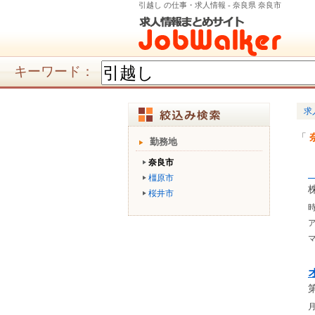
引越し の仕事・求人情報 - 奈良県 奈良市
キーワード：
求
勤務地
奈良市
橿原市
桜井市
時
月