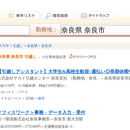
勤務地：
人TOP
引越し
奈良県
奈良市
2
奈良県 奈良市 引越し
の仕事検索結果
件中の1〜2件目
【
引越し
アシスタント】大学生&高校生歓迎♪週払い◎長期休暇
-
株式会社サカイ引越センター 奈良支社 （勤務地：奈良...
奈良県奈良市
給1150円 ※18歳未満：時給1100円週払い
アルバイト・パート
-
-
マイナビパート
2日前
保存
オフィスワーク＞事務・データ入力・受付
-
第一環境株式会社奈良事務所
奈良市 新大宮駅
給20万4500円～27万400円＋交通費全額支給 ※...