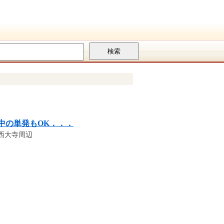
中の単発もOK．．．
西大寺周辺