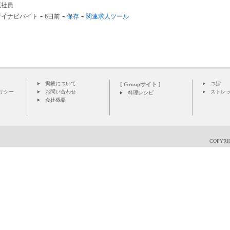
正社員
-
-
-
マイナビバイト
6日前
保存
関連求人ツール
掲載について
つぼ
[ Groupサイト ]
リシー
お問い合わせ
ストレ
料理レシピ
会社概要
COPYRIG