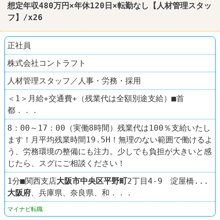
想定年収480万円×年休120日×転勤なし【人材管理スタッ
フ】/x26
正社員
株式会社コントラフト
人材管理スタッフ／人事・労務・採用
＜1＞月給+交通費+（残業代は全額別途支給）■首
都．．．
8：00～17：00（実働8時間）残業代は100％支給いたし
ます！月平均残業時間19.5H！無理のない範囲で働けるよ
う、労務環境の整備にも注力。少しでも負担が大きいと感
じたら、スグにご相談ください！
1分■関西支店
大阪市中央区
平野町
2丁目4-9 淀屋橋...
大阪府
、兵庫県、奈良県、和．．．
マイナビ転職