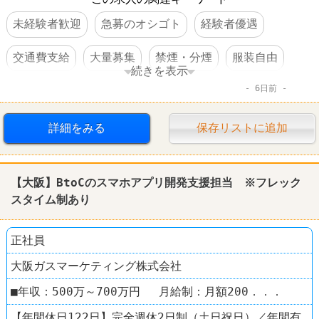
未経験者歓迎
急募のオシゴト
経験者優遇
交通費支給
大量募集
禁煙・分煙
服装自由
続きを表示
6日前
学歴不問
住宅手当あり
第二新卒歓迎
女性活躍
完全週休2日制
転勤なし
上場企業
詳細をみる
保存リストに追加
【大阪】BtoCのスマホアプリ開発支援担当 ※フレック
スタイム制あり
正社員
大阪ガスマーケティング株式会社
■年収：500万～700万円 月給制：月額200．．．
【年間休日122日】完全週休2日制（土日祝日）／年間有