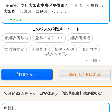
1分■関西支店
大阪市中央区
平野町
2丁目4-9 淀屋橋...
大阪府
、兵庫県、奈良県、和．．．
マイナビ転職
この求人の関連キーワード
未経験者歓迎
急募のオシゴト
経験者優遇
交通費支給
大量募集
禁煙・分煙
服装自由
続きを表示
6日前
学歴不問
住宅手当あり
第二新卒歓迎
女性活躍
完全週休2日制
転勤なし
上場企業
詳細をみる
保存リストに追加
＼月給33万円～×土日祝休み／【管理事務】未経験OK♪
正社員