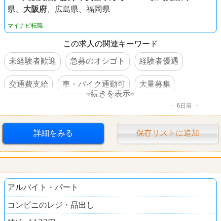
県、
大阪府
、広島県、福岡県
マイナビ転職
この求人の関連キーワード
未経験者歓迎
急募のオシゴト
経験者優遇
交通費支給
車・バイク通勤可
大量募集
続きを表示
6日前
禁煙・分煙
服装自由
語学力を活かすオシゴト
学歴不問
住宅手当あり
第二新卒歓迎
詳細をみる
保存リストに追加
完全週休2日制
転勤なし
アルバイト・パート
コンビニのレジ・品出し