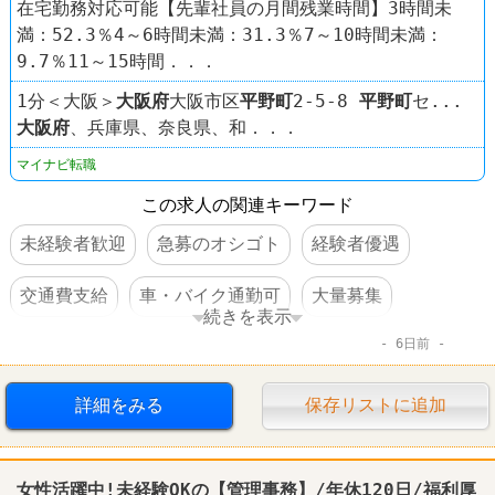
在宅勤務対応可能【先輩社員の月間残業時間】3時間未
満：52.3％4～6時間未満：31.3％7～10時間未満：
9.7％11～15時間．．．
1分＜大阪＞
大阪府
大阪市区
平野町
2-5-8
平野町
セ...
大阪府
、兵庫県、奈良県、和．．．
マイナビ転職
この求人の関連キーワード
未経験者歓迎
急募のオシゴト
経験者優遇
交通費支給
車・バイク通勤可
大量募集
続きを表示
6日前
禁煙・分煙
服装自由
語学力を活かすオシゴト
学歴不問
第二新卒歓迎
女性活躍
詳細をみる
保存リストに追加
完全週休2日制
転勤なし
上場企業
女性活躍中!未経験OKの【管理事務】/年休120日/福利厚