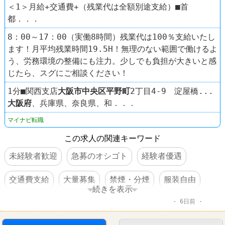
＜1＞月給+交通費+（残業代は全額別途支給）■首
都．．．
8：00～17：00（実働8時間）残業代は100％支給いたし
ます！月平均残業時間19.5H！無理のない範囲で働けるよ
う、労務環境の整備にも注力。少しでも負担が大きいと感
じたら、スグにご相談ください！
1分■関西支店
大阪市中央区
平野町
2丁目4-9 淀屋橋...
大阪府
、兵庫県、奈良県、和．．．
マイナビ転職
この求人の関連キーワード
未経験者歓迎
急募のオシゴト
経験者優遇
交通費支給
大量募集
禁煙・分煙
服装自由
続きを表示
6日前
学歴不問
住宅手当あり
第二新卒歓迎