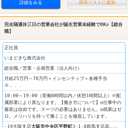
女性活躍
完全週休2日制
転勤なし
上場企業
詳細をみる
保存リストに追加
完全隔週休三日の営業会社が誕生営業未経験でOK◎【総合
職】
正社員
いまどきな株式会社
総合職／営業・企画営業（法人向け）
月給25万円～70万円＋インセンティブ＋各種手当
※．．．
10:00～19:00（実働8時間以内／休憩1時間以上）※配
属部署により異なります。【働き方について】◎仕事中の
服装は自由です。スーツの必要はありません。◎残業はゼ
ロ。メリハリを持って働くことを徹底しています。
-19大阪支店
大阪市中央区
平野町
3-1-8群馬支店高...