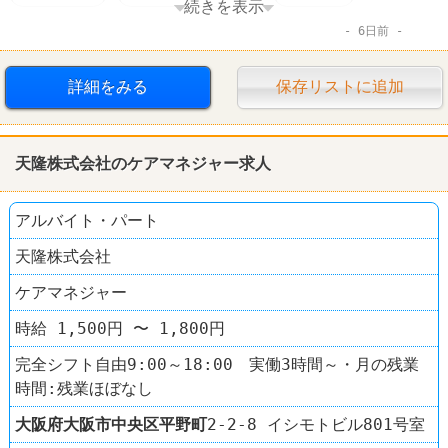
続きを表示
6日前
禁煙・分煙
服装自由
語学力を活かすオシゴト
学歴不問
住宅手当あり
第二新卒歓迎
詳細をみる
保存リストに追加
女性活躍
完全週休2日制
転勤なし
天隆株式会社のケアマネジャー求人
アルバイト・パート
天隆株式会社
ケアマネジャー
時給 1,500円 〜 1,800円
完全シフト自由9:00～18:00 実働3時間～・月の残業
時間:残業ほぼなし
大阪府
大阪市中央区
平野町
2-2-8 イシモトビル801号室