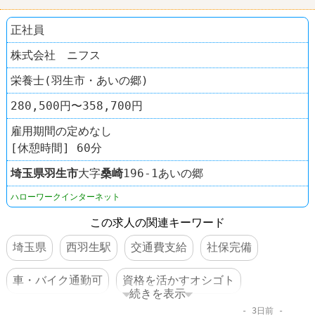
正社員
株式会社 ニフス
栄養士(羽生市・あいの郷)
280,500円〜358,700円
雇用期間の定めなし
[休憩時間] 60分
埼玉県
羽生市
大字
桑崎
196-1あいの郷
ハローワークインターネット
この求人の関連キーワード
埼玉県
西羽生駅
交通費支給
社保完備
車・バイク通勤可
資格を活かすオシゴト
続きを表示
3日前
賞与あり