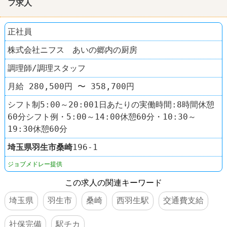
フ求人
正社員
株式会社ニフス あいの郷内の厨房
調理師/調理スタッフ
月給 280,500円 〜 358,700円
シフト制5:00～20:001日あたりの実働時間:8時間休憩
60分シフト例・5:00～14:00休憩60分・10:30～
19:30休憩60分
埼玉県
羽生市
桑崎
196-1
ジョブメドレー提供
この求人の関連キーワード
埼玉県
羽生市
桑崎
西羽生駅
交通費支給
社保完備
駅チカ