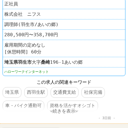
正社員
株式会社 ニフス
調理師(羽生市/あいの郷)
280,500円〜358,700円
雇用期間の定めなし
[休憩時間] 60分
埼玉県
羽生市
大字
桑崎
196-1あいの郷
ハローワークインターネット
この求人の関連キーワード
埼玉県
西羽生駅
交通費支給
社保完備
車・バイク通勤可
資格を活かすオシゴト
続きを表示
3日前
賞与あり