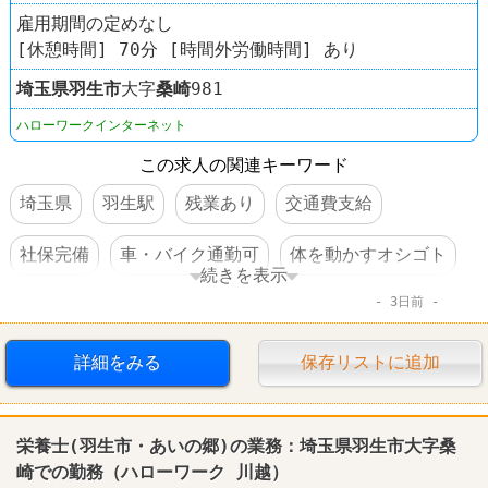
雇用期間の定めなし
[休憩時間] 70分 [時間外労働時間] あり
埼玉県
羽生市
大字
桑崎
981
ハローワークインターネット
この求人の関連キーワード
埼玉県
羽生駅
残業あり
交通費支給
社保完備
車・バイク通勤可
体を動かすオシゴト
続きを表示
3日前
賞与あり
転勤なし
詳細をみる
保存リストに追加
栄養士(羽生市・あいの郷)の業務：埼玉県羽生市大字桑
崎での勤務（ハローワーク 川越）