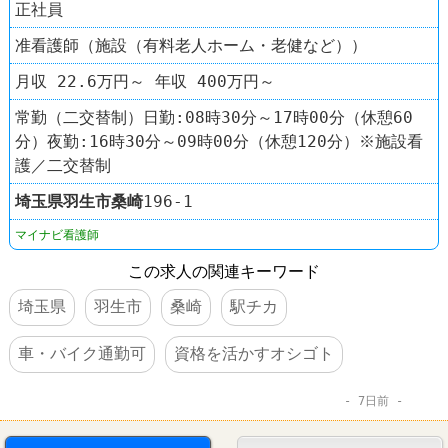
正社員
准看護師（施設（有料老人ホーム・老健など））
月収 22.6万円～ 年収 400万円～
常勤（二交替制）日勤:08時30分～17時00分（休憩60
分）夜勤:16時30分～09時00分（休憩120分）※施設看
護／二交替制
埼玉県
羽生市
桑崎
196-1
マイナビ看護師
この求人の関連キーワード
埼玉県
羽生市
桑崎
駅チカ
車・バイク通勤可
資格を活かすオシゴト
7日前