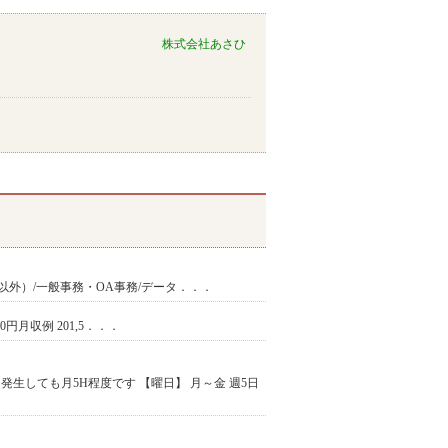
株式会社あさひ
以外）/一般事務・OA事務/データ．．．
300円月収例 201,5．．．
せん♪発生しても月5H程度です 【曜日】 月～金 週5日