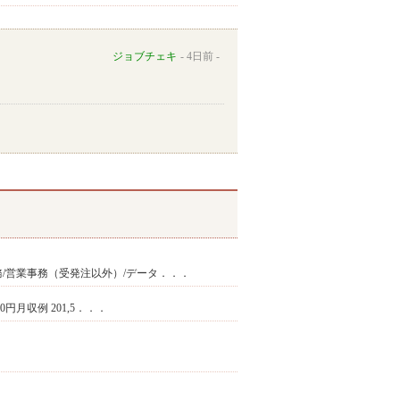
ジョブチェキ
4日前
務/営業事務（受発注以外）/データ．．．
300円月収例 201,5．．．