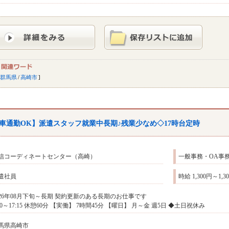
群馬県
/
高崎市
車通勤OK】派遣スタッフ就業中長期♪残業少なめ◇17時台定時
信コーディネートセンター（高崎）
一般事務・OA事
遣社員
時給 1,300円～1,
026年08月下旬～長期 契約更新のある長期のお仕事です
:30～17:15 休憩60分 【実働】 7時間45分 【曜日】 月～金 週5日 ◆土日祝休み
馬県高崎市