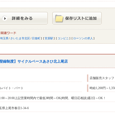
埼玉県
/
さいたま市北区
/
日進町
宮原駅
コンビニ
ローソンの求人
登録制度】サイクルベースあさひ北上尾店
店舗販売スタッフ
ルバイト・パート
時給1,200円～1,3
11:00～20:00上記営業時間内で最低3時間～OK(時間、曜日応相談)週2日～OK！
玉県上尾市春日1-34-6