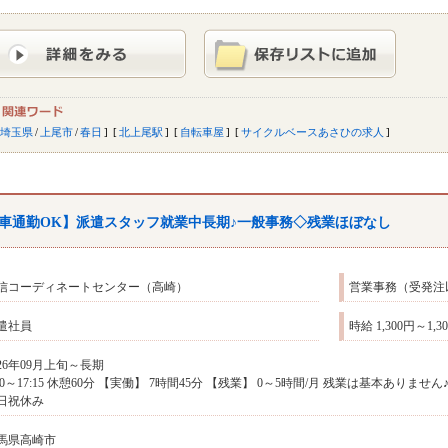
埼玉県
/
上尾市
/
春日
北上尾駅
自転車屋
サイクルベースあさひの求人
車通勤OK】派遣スタッフ就業中長期♪一般事務◇残業ほぼなし
信コーディネートセンター（高崎）
営業事務（受発注
遣社員
時給 1,300円～1,
026年09月上旬～長期
:30～17:15 休憩60分 【実働】 7時間45分 【残業】 0～5時間/月 残業は基本ありま
日祝休み
馬県高崎市