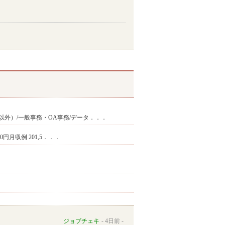
以外）/一般事務・OA事務/データ．．．
300円月収例 201,5．．．
ジョブチェキ
4日前