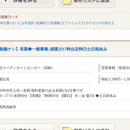
埼玉県
/
さいたま市北区
/
宮原町
宮原駅
ファミレス
サイゼリヤの求人
制服ナシ】長期◆一般事務♪残業少17時台定時◎土日祝休み
信コーディネートセンター（高崎）
営業事務（受発注
遣社員
時給 1,300円～1,
026年09月上旬～長期 契約更新のある長期のお仕事です
:30～17:15 休憩60分 【実働】 7時間45分 【曜日】 月～金 週5日 ◆土日祝休み
馬県高崎市