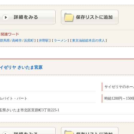
群馬県
/
高崎市
/
浜尻町
井野駅
ラーメン
東京油組総本店の求人
イゼリヤ さいたま宮原
サイゼリヤのホー
ルバイト・パート
時給1200円～15
玉県さいたま市北区宮原町3丁目225-1