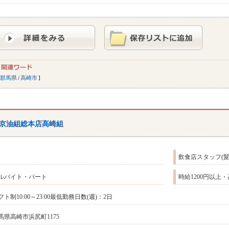
群馬県
/
高崎市
京油組総本店高崎組
飲食店スタッフ(髪
ルバイト・パート
時給1200円以上
フト制10:00～23:00最低勤務日数(週)：2日
馬県高崎市浜尻町1175