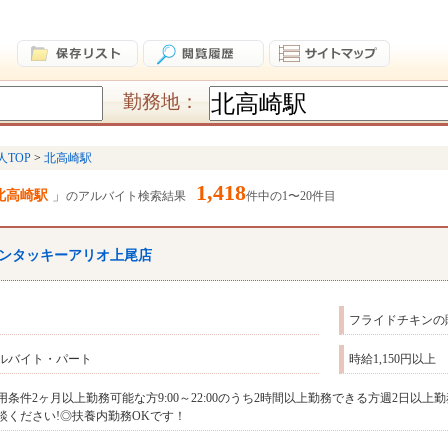
勤務地：
人TOP
北高崎駅
1,418
北高崎駅
のアルバイト検索結果
件中の1〜20件目
ンタッキーアリオ上尾店
フライドチキンの
ルバイト・パート
時給1,150円以上
用条件2ヶ月以上勤務可能な方9:00～22:00のうち2時間以上勤務できる方週2日
談ください!◎扶養内勤務OKです！