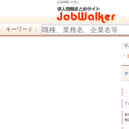
北高崎駅 の求人
キーワード：
求
ケ
--
ア
採
相