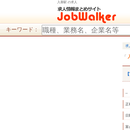
入善駅 の求人
キーワード：
求
【
--
正
日
富