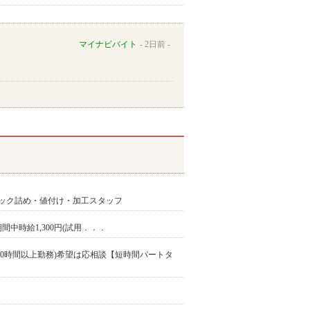
マイナビバイト
2日前
ック詰め・値付け・加工スタッフ
用期間中時給1,300円(試用．．．
マー(週30時間以上勤務)希望は応相談【短時間パートタ