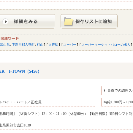
富山県
/
下新川郡入善町
/
椚山
入善駅
スーパー
スーパーマーケットバローの求人
KK I-TOWN（5456）
社員寮での調理ス
ルバイト・パート／正社員
時給1,500円～1,
勤務時間】（遅番シフト）12：00～21：00（休憩60分）【勤務日数】週5日シフト制 
山県黒部市吉田1839