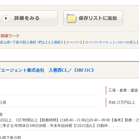
富山県
/
下新川郡入善町
/
椚山
入善駅
スーパー
スーパーマーケットバローの求人
Tエージェント株式会社 入善西CL／《JBFJ1C》
工場・倉庫・建築
社員
月給 21万円以上
期
5日以上、1日7時間以上【勤務時間】(1)08:40～21:00(2)20:40～09:00【備考】
に準ずる/年間休日188日休暇：年末年始休暇【1日の流れ】日勤08．．．
山県下新川郡