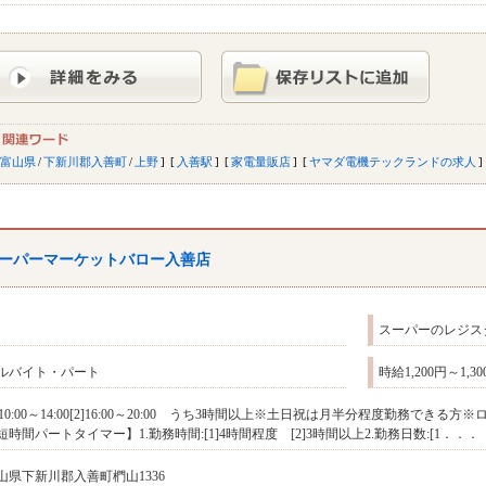
富山県
/
下新川郡入善町
/
上野
入善駅
家電量販店
ヤマダ電機テックランドの求人
ーパーマーケットバロー入善店
スーパーのレジス
ルバイト・パート
時給1,200円～1,
1]10:00～14:00[2]16:00～20:00 うち3時間以上※土日祝は月半分程度勤務で
短時間パートタイマー】1.勤務時間:[1]4時間程度 [2]3時間以上2.勤務日数:[1．．．
山県下新川郡入善町椚山1336