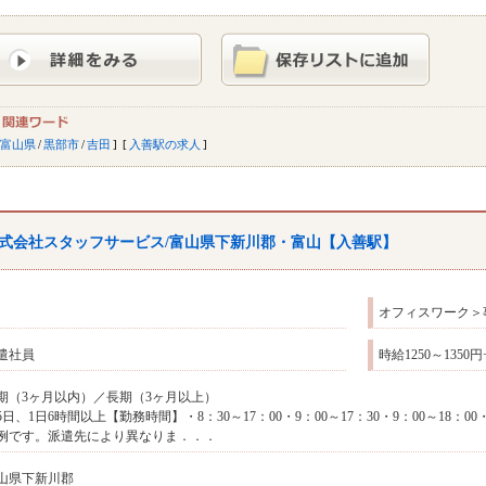
富山県
/
黒部市
/
吉田
入善駅の求人
式会社スタッフサービス/富山県下新川郡・富山【入善駅】
オフィスワーク＞
遣社員
時給1250～135
期（3ヶ月以内）／長期（3ヶ月以上）
5日、1日6時間以上【勤務時間】・8：30～17：00・9：00～17：30・9：00～18：00・1
例です。派遣先により異なりま．．．
山県下新川郡