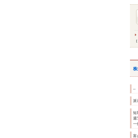
株
--
派
短
週
一
富