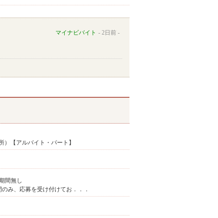
マイナビバイト
2日前
所）【アルバイト・パート】
期間無し
上記の勤務時間のみ、応募を受け付けてお．．．