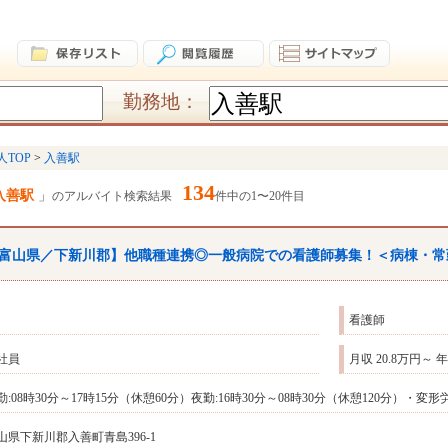
勤務地：
人TOP
入善駅
134
入善駅
のアルバイト検索結果
件中の1〜20件目
富山県／下新川郡】他職種連携◎一般病院での看護師募集！＜病棟・常
看護師
社員
月収 20.8万円～ 
勤:08時30分～17時15分（休憩60分）夜勤:16時30分～08時30分（休憩120分）・
山県下新川郡入善町青島396-1