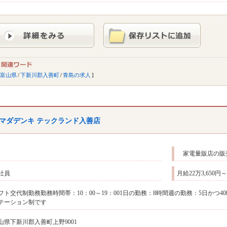
富山県
/
下新川郡入善町
/
青島の求人
マダデンキ テックランド入善店
家電量販店の販
社員
月給22万3,650円
フト交代制勤務勤務時間帯：10：00～19：001日の勤務：8時間週の勤務：5日かつ
テーション制です
山県下新川郡入善町上野9001