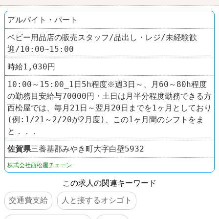
アルバイト・パート
ベビー用品店の販売スタッフ/品出し・レジ/未経験歓
迎/10:00~15:00
時給1,030円
10:00～15:00_1日5h程度※週3日～、月60～80h程度
の勤務目安給与70000円・土日は月半分程度勤務できる方
西松屋では、毎月21日～翌月20日までを1ヶ月としており
(例:1/21～2/20が2月度)、この1ヶ月間のシフトをま
と．．．
佐賀県
三養基郡みやき町大字白壁5932
株式会社西松屋チェーン
この求人の関連キーワード
交通費支給
人と接するオシゴト