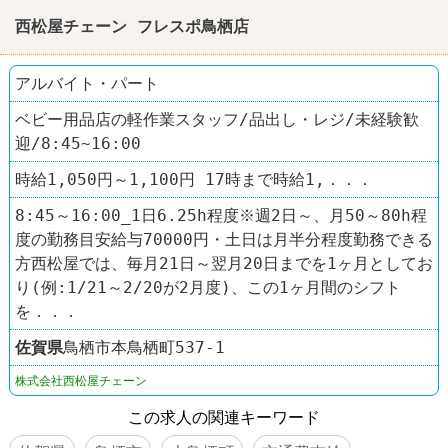
西松屋チェーン フレスポ鳥栖店
アルバイト・パート
ベビー用品店の軽作業スタッフ/品出し・レジ/未経験歓
迎/8:45~16:00
時給1,050円～1,100円 17時まで時給1,．．．
8:45～16:00_1日6.25h程度※週2日～、月50～80h程
度の勤務目安給与70000円・土日は月半分程度勤務できる
方西松屋では、毎月21日～翌月20日までを1ヶ月としてお
り(例:1/21～2/20が2月度)、この1ヶ月間のシフト
を．．．
佐賀県
鳥栖市本鳥栖町537-1
株式会社西松屋チェーン
この求人の関連キーワード