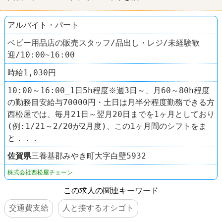
アルバイト・パート
ベビー用品店の販売スタッフ/品出し・レジ/未経験歓
迎/10:00~16:00
時給1,030円
10:00～16:00_1日5h程度※週3日～、月60～80h程度
の勤務目安給与70000円・土日は月半分程度勤務できる方
西松屋では、毎月21日～翌月20日までを1ヶ月としており
(例:1/21～2/20が2月度)、この1ヶ月間のシフトをま
と．．．
佐賀県
三養基郡みやき町大字白壁5932
株式会社西松屋チェーン
この求人の関連キーワード
交通費支給
人と接するオシゴト