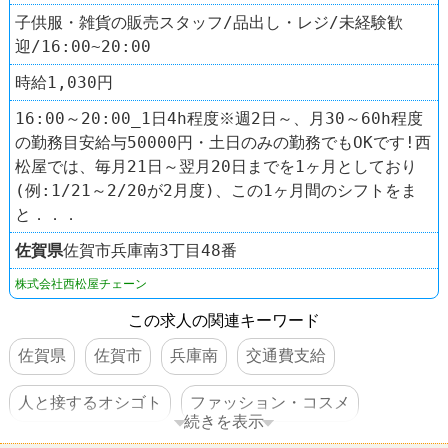
子供服・雑貨の販売スタッフ/品出し・レジ/未経験歓
迎/16:00~20:00
時給1,030円
16:00～20:00_1日4h程度※週2日～、月30～60h程度
の勤務目安給与50000円・土日のみの勤務でもOKです!西
松屋では、毎月21日～翌月20日までを1ヶ月としており
(例:1/21～2/20が2月度)、この1ヶ月間のシフトをま
と．．．
佐賀県
佐賀市兵庫南3丁目48番
株式会社西松屋チェーン
この求人の関連キーワード
佐賀県
佐賀市
兵庫南
交通費支給
人と接するオシゴト
ファッション・コスメ
続きを表示