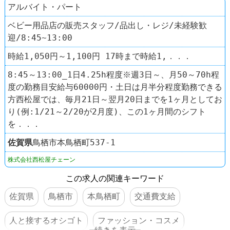
アルバイト・パート
ベビー用品店の販売スタッフ/品出し・レジ/未経験歓
迎/8:45~13:00
時給1,050円～1,100円 17時まで時給1,．．．
8:45～13:00_1日4.25h程度※週3日～、月50～70h程
度の勤務目安給与60000円・土日は月半分程度勤務できる
方西松屋では、毎月21日～翌月20日までを1ヶ月としてお
り(例:1/21～2/20が2月度)、この1ヶ月間のシフト
を．．．
佐賀県
鳥栖市本鳥栖町537-1
株式会社西松屋チェーン
この求人の関連キーワード
佐賀県
鳥栖市
本鳥栖町
交通費支給
人と接するオシゴト
ファッション・コスメ