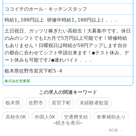
ココイチのホール・キッチンスタッフ
時給1,100円以上 研修中時給1,100円以上(．．．
土日祝日、ガッツリ稼ぎたい高校生！大募集中です。休日
のみのシフトでも1カ月で5万円以上可能です！研修時給
もありません！日曜祝日は時給が50円アップします自分
の都合に合わせてシフト申請出来ます！●テスト休み、デ
ート休みも可能です♪●連れバイト．．．
栃木県佐野市若宮下町5-4
株式会社壱番屋
この求人の関連キーワード
栃木県
佐野市
若宮下町
未経験者歓迎
高校生OK
外国人OK
交通費支給
食事補助あり
続きを表示
4日前
制服あり
社員登用あり
車・バイク通勤可