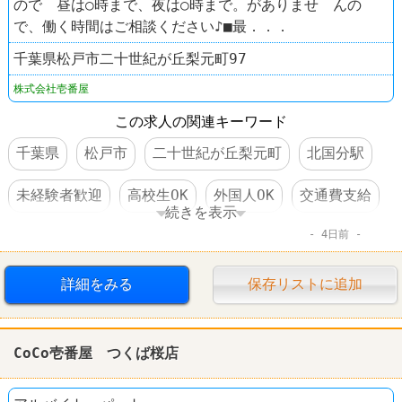
ので 昼は○時まで、夜は○時まで。がありませ んの
で、働く時間はご相談ください♪■最．．．
千葉県松戸市二十世紀が丘梨元町97
株式会社壱番屋
この求人の関連キーワード
千葉県
松戸市
二十世紀が丘梨元町
北国分駅
未経験者歓迎
高校生OK
外国人OK
交通費支給
続きを表示
4日前
食事補助あり
制服あり
社員登用あり
車・バイク通勤可
ファーストフード
レストラン
詳細をみる
保存リストに追加
CoCo壱番屋
CoCo壱番屋 つくば桜店