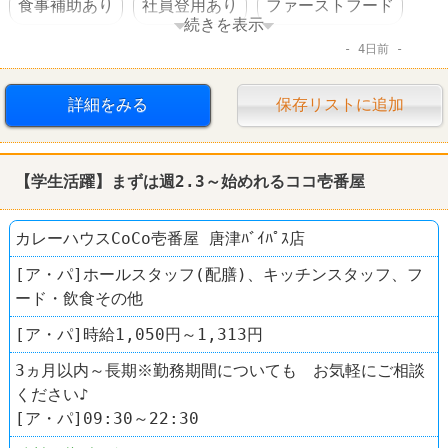
食事補助あり
社員登用あり
ファーストフード
続きを表示
4日前
レストラン
CoCo壱番屋
詳細をみる
保存リストに追加
【学生活躍】まずは週2.3～始めれるココ壱番屋
カレーハウスCoCo壱番屋 唐津ﾊﾞｲﾊﾟｽ店
[ア・パ]ホールスタッフ(配膳)、キッチンスタッフ、フ
ード・飲食その他
[ア・パ]時給1,050円～1,313円
3ヵ月以内～長期※勤務期間についても お気軽にご相談
ください♪
[ア・パ]09:30～22:30