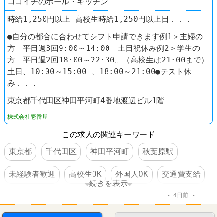
ココイチのホール・キッチン
時給1,250円以上 高校生時給1,250円以上日．．．
●自分の都合に合わせてシフト申請できます例1＞主婦の
方 平日週3回9:00～14:00 土日祝休み例2＞学生の
方 平日週2回18:00～22:30。（高校生は21:00まで）
土日、10:00～15:00 、18:00～21:00●テスト休
み．．．
東京都千代田区神田平河町4番地渡辺ビル1階
株式会社壱番屋
この求人の関連キーワード
東京都
千代田区
神田平河町
秋葉原駅
未経験者歓迎
高校生OK
外国人OK
交通費支給
続きを表示
4日前
食事補助あり
制服あり
社員登用あり