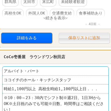
群馬県
太田市
末広町
未経験者歓迎
高校生OK
外国人OK
交通費支給
食事補助あり
続きを表示
4日前
制服あり
社員登用あり
車・バイク通勤可
ファーストフード
レストラン
CoCo壱番屋
詳細をみる
保存リストに追加
CoCo壱番屋 ラウンドワン秋田店
アルバイト・パート
ココイチのホール・キッチンスタッフ
時給1,100円以上 高校生時給1,100円以上日．．．
※10：00～23：30内でシフト制※週2日、1日3Hから
OK※土日祝のみでも可能※日数、時間帯はご相談くださ
い！