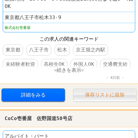
OK
東京都八王子市松木33-9
株式会社壱番屋
この求人の関連キーワード
東京都
八王子市
松木
京王堀之内駅
未経験者歓迎
高校生OK
外国人OK
交通費支給
続きを表示
4日前
社保完備
食事補助あり
制服あり
社員登用あり
車・バイク通勤可
詳細をみる
保存リストに追加
ファーストフード
レストラン
CoCo壱番屋
CoCo壱番屋 佐野国道50号店
アルバイト・パート