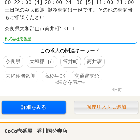
00 22：00【4】20：00 24：30【5】11：00 21：00
土日祝のみ大歓迎 勤務時間は一例です。その他の時間帯
もご相談ください！
奈良県大和郡山市筒井町531-1
株式会社壱番屋
この求人の関連キーワード
奈良県
大和郡山市
筒井町
筒井駅
未経験者歓迎
高校生OK
交通費支給
続きを表示
4日前
食事補助あり
制服あり
車・バイク通勤可
ファーストフード
レストラン
CoCo壱番屋
詳細をみる
保存リストに追加
CoCo壱番屋 香川国分寺店