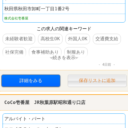
秋田県秋田市卸町一丁目1番2号
株式会社壱番屋
この求人の関連キーワード
未経験者歓迎
高校生OK
外国人OK
交通費支給
社保完備
食事補助あり
制服あり
続きを表示
4日前
社員登用あり
車・バイク通勤可
ファーストフード
レストラン
CoCo壱番屋
詳細をみる
保存リストに追加
CoCo壱番屋 JR秋葉原駅昭和通り口店
アルバイト・パート