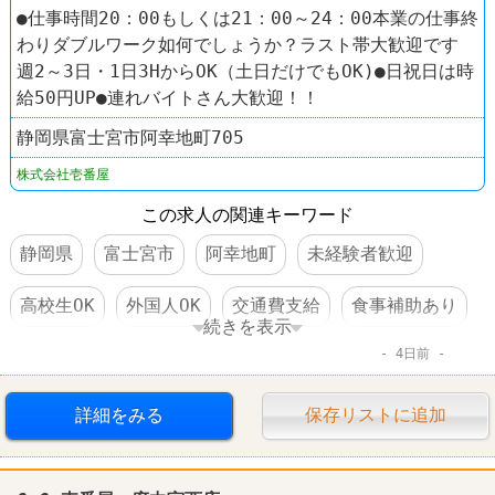
●仕事時間20：00もしくは21：00～24：00本業の仕事終
わりダブルワーク如何でしょうか？ラスト帯大歓迎です
週2～3日・1日3HからOK（土日だけでもOK)●日祝日は時
給50円UP●連れバイトさん大歓迎！！
静岡県富士宮市阿幸地町705
株式会社壱番屋
この求人の関連キーワード
静岡県
富士宮市
阿幸地町
未経験者歓迎
高校生OK
外国人OK
交通費支給
食事補助あり
続きを表示
4日前
制服あり
車・バイク通勤可
ファーストフード
レストラン
CoCo壱番屋
詳細をみる
保存リストに追加