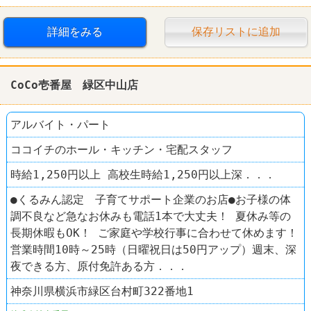
CoCo壱番屋
詳細をみる
保存リストに追加
CoCo壱番屋 緑区中山店
アルバイト・パート
ココイチのホール・キッチン・宅配スタッフ
時給1,250円以上 高校生時給1,250円以上深．．．
●くるみん認定 子育てサポート企業のお店●お子様の体
調不良など急なお休みも電話1本で大丈夫！ 夏休み等の
長期休暇もOK！ ご家庭や学校行事に合わせて休めます！
営業時間10時～25時（日曜祝日は50円アップ）週末、深
夜できる方、原付免許ある方．．．
神奈川県横浜市緑区台村町322番地1