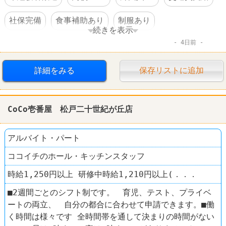
社保完備
食事補助あり
制服あり
続きを表示
4日前
社員登用あり
車・バイク通勤可
ファーストフード
レストラン
CoCo壱番屋
詳細をみる
保存リストに追加
CoCo壱番屋 松戸二十世紀が丘店
アルバイト・パート
ココイチのホール・キッチンスタッフ
時給1,250円以上 研修中時給1,210円以上(．．．
■2週間ごとのシフト制です。 育児、テスト、プライベ
ートの両立、 自分の都合に合わせて申請できます。■働
く時間は様々です 全時間帯を通して決まりの時間がない