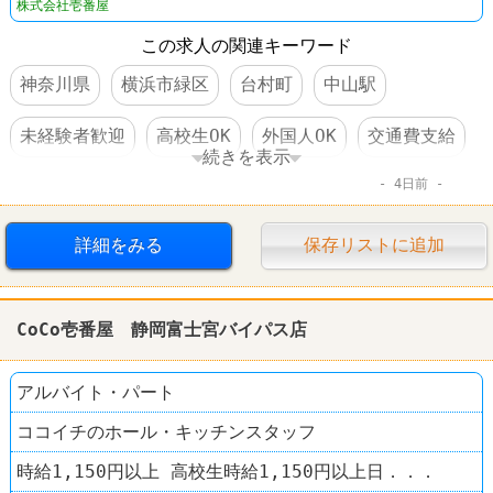
株式会社壱番屋
この求人の関連キーワード
神奈川県
横浜市緑区
台村町
中山駅
未経験者歓迎
高校生OK
外国人OK
交通費支給
続きを表示
4日前
食事補助あり
制服あり
社員登用あり
ファーストフード
レストラン
CoCo壱番屋
詳細をみる
保存リストに追加
CoCo壱番屋 静岡富士宮バイパス店
アルバイト・パート
ココイチのホール・キッチンスタッフ
時給1,150円以上 高校生時給1,150円以上日．．．