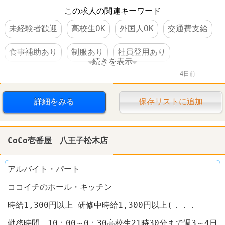
この求人の関連キーワード
未経験者歓迎
高校生OK
外国人OK
交通費支給
食事補助あり
制服あり
社員登用あり
続きを表示
4日前
ファーストフード
レストラン
CoCo壱番屋
詳細をみる
保存リストに追加
CoCo壱番屋 八王子松木店
アルバイト・パート
ココイチのホール・キッチン
時給1,300円以上 研修中時給1,300円以上(．．．
勤務時間 10：00～0：30高校生21時30分まで週3～4日