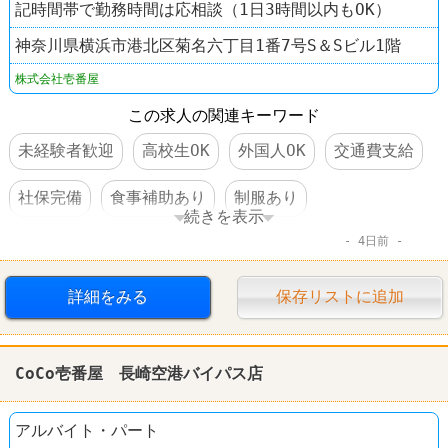
記時間帯で勤務時間は応相談（1日3時間以内もOK）
神奈川県横浜市港北区菊名六丁目1番7号S＆Sビル1階
株式会社壱番屋
この求人の関連キーワード
未経験者歓迎
高校生OK
外国人OK
交通費支給
社保完備
食事補助あり
制服あり
続きを表示
4日前
社員登用あり
オープニングスタッフ
ファーストフード
レストラン
CoCo壱番屋
詳細をみる
保存リストに追加
CoCo壱番屋 長崎空港バイパス店
アルバイト・パート