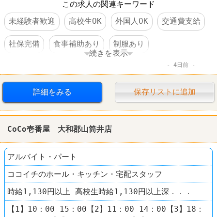
この求人の関連キーワード
未経験者歓迎
高校生OK
外国人OK
交通費支給
社保完備
食事補助あり
制服あり
続きを表示
4日前
社員登用あり
車・バイク通勤可
ファーストフード
レストラン
CoCo壱番屋
詳細をみる
保存リストに追加
CoCo壱番屋 大和郡山筒井店
アルバイト・パート
ココイチのホール・キッチン・宅配スタッフ
時給1,130円以上 高校生時給1,130円以上深．．．
【1】10：00 15：00【2】11：00 14：00【3】18：