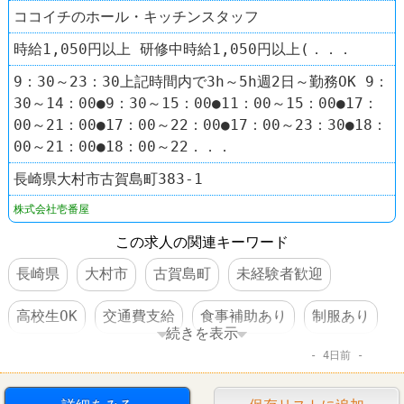
ココイチのホール・キッチンスタッフ
時給1,050円以上 研修中時給1,050円以上(．．．
9：30～23：30上記時間内で3h～5h週2日～勤務OK 9：
30～14：00●9：30～15：00●11：00～15：00●17：
00～21：00●17：00～22：00●17：00～23：30●18：
00～21：00●18：00～22．．．
長崎県大村市古賀島町383-1
株式会社壱番屋
この求人の関連キーワード
長崎県
大村市
古賀島町
未経験者歓迎
高校生OK
交通費支給
食事補助あり
制服あり
続きを表示
4日前
社員登用あり
車・バイク通勤可
ファーストフード
レストラン
CoCo壱番屋