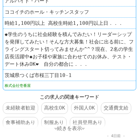
アルバイト・パート
ココイチのホール・キッチンスタッフ
時給1,100円以上 高校生時給1,100円以上日．．．
◆学生のうちに社会経験を積んでみたい！リーダーシップ
を発揮してみたい！そんな方大募集！社会に出る前に、フ
ライングスタート切ってみませんか^^？現在、2名の学生
店長活躍中◆お子様や家族に合わせてのお休み、テスト・
デート休みOK❤ 自分の都合に．．．
茨城県つくば市桜三丁目10-1
株式会社壱番屋
この求人の関連キーワード
未経験者歓迎
高校生OK
外国人OK
交通費支給
食事補助あり
制服あり
社員登用あり
続きを表示
4日前
車・バイク通勤可
ファーストフード
レストラン