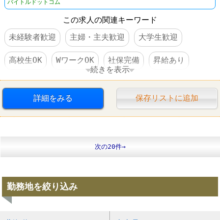
バイトルドットコム
この求人の関連キーワード
未経験者歓迎
主婦・主夫歓迎
大学生歓迎
高校生OK
WワークOK
社保完備
昇給あり
続きを表示
扶養控除内のオシゴト
車・バイク通勤可
詳細をみる
保存リストに追加
オープニングスタッフ
禁煙・分煙
髪型自由
学歴不問
第二新卒歓迎
中高年活躍
次の20件→
勤務地を絞り込み