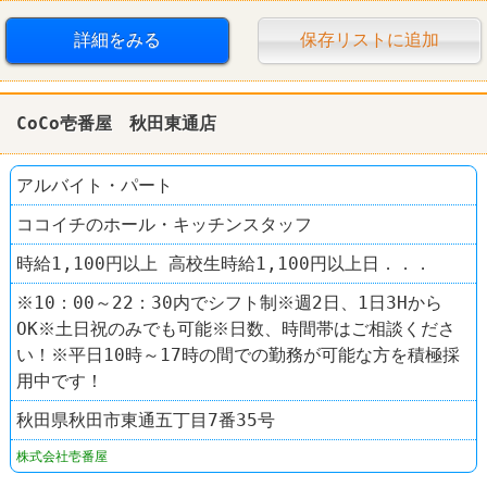
ファーストフード
レストラン
CoCo壱番屋
詳細をみる
保存リストに追加
CoCo壱番屋 秋田東通店
アルバイト・パート
ココイチのホール・キッチンスタッフ
時給1,100円以上 高校生時給1,100円以上日．．．
※10：00～22：30内でシフト制※週2日、1日3Hから
OK※土日祝のみでも可能※日数、時間帯はご相談くださ
い！※平日10時～17時の間での勤務が可能な方を積極採
用中です！
秋田県秋田市東通五丁目7番35号
株式会社壱番屋