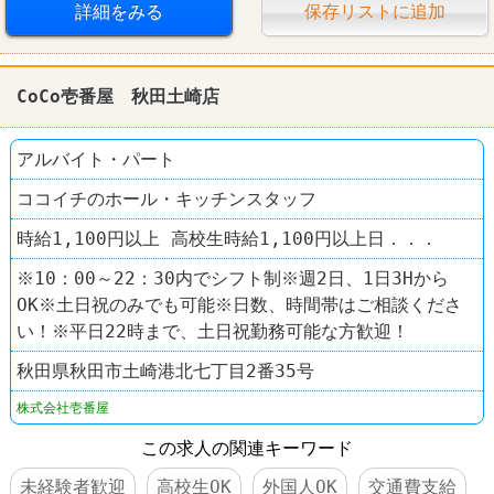
ファーストフード
レストラン
CoCo壱番屋
詳細をみる
保存リストに追加
CoCo壱番屋 秋田土崎店
アルバイト・パート
ココイチのホール・キッチンスタッフ
時給1,100円以上 高校生時給1,100円以上日．．．
※10：00～22：30内でシフト制※週2日、1日3Hから
OK※土日祝のみでも可能※日数、時間帯はご相談くださ
い！※平日22時まで、土日祝勤務可能な方歓迎！
秋田県秋田市土崎港北七丁目2番35号
株式会社壱番屋
この求人の関連キーワード
未経験者歓迎
高校生OK
外国人OK
交通費支給