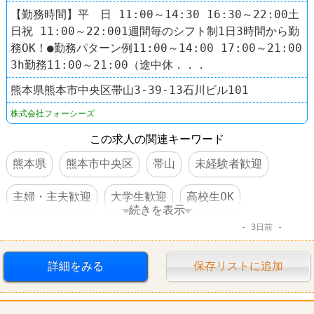
【勤務時間】平 日 11:00～14:30 16:30～22:00土
日祝 11:00～22:001週間毎のシフト制1日3時間から勤
務OK！●勤務パターン例11:00～14:00 17:00～21:00
3h勤務11:00～21:00（途中休．．．
熊本県熊本市中央区帯山3-39-13石川ビル101
株式会社フォーシーズ
この求人の関連キーワード
熊本県
熊本市中央区
帯山
未経験者歓迎
主婦・主夫歓迎
大学生歓迎
高校生OK
続きを表示
3日前
WワークOK
制服あり
社員登用あり
車・バイク通勤可
髪型自由
ピザ
ピザーラ
詳細をみる
保存リストに追加