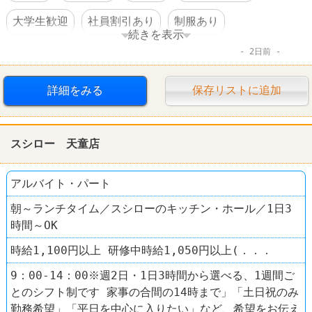
大学生歓迎
社員割引あり
制服あり
続きを表示
2日前
社員登用あり
髪型自由
ファーストフード
ケンタッキーフライドチキン
詳細をみる
保存リストに追加
スシロー 天童店
アルバイト・パート
朝～ランチタイム／スシローのキッチン・ホール／1日3
時間～OK
時給1,100円以上 研修中時給1,050円以上(．．．
9：00-14：00※週2日・1日3時間から選べる、1週間ご
とのシフト制です 家事の合間の14時まで」「土日祝のみ
勤務希望」「平日を中心に入りたい」など、希望をお伝え