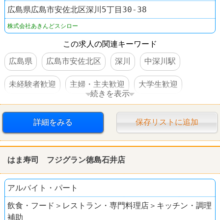
広島県広島市安佐北区深川5丁目30-38
株式会社あきんどスシロー
この求人の関連キーワード
広島県
広島市安佐北区
深川
中深川駅
未経験者歓迎
主婦・主夫歓迎
大学生歓迎
続きを表示
高校生OK
交通費支給
社員登用あり
駅チカ
詳細をみる
保存リストに追加
車・バイク通勤可
禁煙・分煙
60代以上活躍
すし
スシロー
はま寿司 フジグラン徳島石井店
アルバイト・パート
飲食・フード＞レストラン・専門料理店＞キッチン・調理
補助