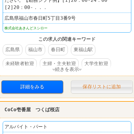
ださい。【勤務シフト例】[1]20：00-24：00
[2]20：00-．．．
広島県福山市春日町5丁目3番9号
株式会社あきんどスシロー
この求人の関連キーワード
広島県
福山市
春日町
東福山駅
未経験者歓迎
主婦・主夫歓迎
大学生歓迎
続きを表示
高校生OK
交通費支給
社員登用あり
駅チカ
詳細をみる
保存リストに追加
車・バイク通勤可
禁煙・分煙
60代以上活躍
すし
スシロー
CoCo壱番屋 つくば桜店
アルバイト・パート