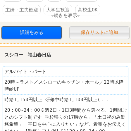
主婦・主夫歓迎
大学生歓迎
高校生OK
続きを表示
交通費支給
社員登用あり
駅チカ
詳細をみる
保存リストに追加
車・バイク通勤可
禁煙・分煙
60代以上活躍
すし
スシロー
スシロー 福山春日店
アルバイト・パート
20時～ラスト／スシローのキッチン・ホール／22時以降
時給UP
時給1,150円以上 研修中時給1,100円以上(．．．
20：00-24：00※週2日・1日3時間から選べる、1週間ご
とのシフト制です 学校帰りの17時から」「土日祝のみ勤
務希望」「平日を中心に入りたい」など、希望をお伝えく