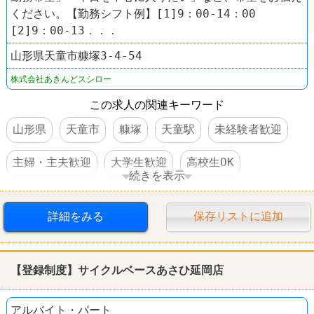
ください。【勤務シフト例】[1]9：00-14：00
[2]9：00-13．．．
山形県天童市糠塚3-4-54
株式会社あきんどスシロー
この求人の関連キーワード
山形県
天童市
糠塚
天童駅
未経験者歓迎
主婦・主夫歓迎
大学生歓迎
高校生OK
続きを表示
交通費支給
社員登用あり
駅チカ
詳細をみる
保存リストに追加
車・バイク通勤可
禁煙・分煙
60代以上活躍
すし
スシロー
【登録制度】サイクルベースあさひ延岡店
アルバイト・パート