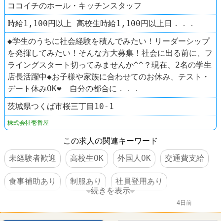
ココイチのホール・キッチンスタッフ
時給1,100円以上 高校生時給1,100円以上日．．．
◆学生のうちに社会経験を積んでみたい！リーダーシップ
を発揮してみたい！そんな方大募集！社会に出る前に、フ
ライングスタート切ってみませんか^^？現在、2名の学生
店長活躍中◆お子様や家族に合わせてのお休み、テスト・
デート休みOK❤ 自分の都合に．．．
茨城県つくば市桜三丁目10-1
株式会社壱番屋
この求人の関連キーワード
未経験者歓迎
高校生OK
外国人OK
交通費支給
食事補助あり
制服あり
社員登用あり
続きを表示
4日前
車・バイク通勤可
ファーストフード
レストラン