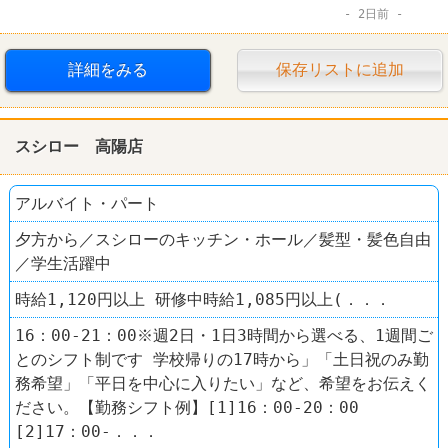
2日前
詳細をみる
保存リストに追加
スシロー 高陽店
アルバイト・パート
夕方から／スシローのキッチン・ホール／髪型・髪色自由
／学生活躍中
時給1,120円以上 研修中時給1,085円以上(．．．
16：00-21：00※週2日・1日3時間から選べる、1週間ご
とのシフト制です 学校帰りの17時から」「土日祝のみ勤
務希望」「平日を中心に入りたい」など、希望をお伝えく
ださい。【勤務シフト例】[1]16：00-20：00
[2]17：00-．．．