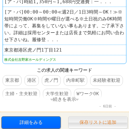
[ア・パ]時給1,350円～1,688円交通費：一．．．
[ア・パ]00:00～00:00≪週2日／1日3時間～OK！≫※
短時間労働OK※時間や曜日が選べる※土日祝のみOK時間
帯によって、募集をしていない事もあります。ご了承下さ
い。詳細は採用センターまたは店長まで気軽にお問い合わ
せ下さいね。履修登．．．
東京都港区虎ノ門1丁目121
株式会社吉野家ホールディングス
この求人の関連キーワード
東京都
港区
虎ノ門
内幸町駅
未経験者歓迎
主婦・主夫歓迎
大学生歓迎
WワークOK
続きを表示
6日前
経験者優遇
日払い・週払いOK
交通費支給
昇給あり
扶養控除内のオシゴト
食事補助あり
詳細をみる
保存リストに追加