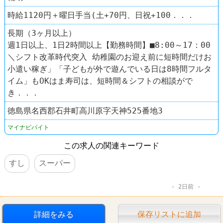
時給1120円＋曜日手当(土+70円、日祝+100．．．
長期（3ヶ月以上）
週1日以上、1日2時間以上【勤務時間】■8:00～17：00
＼シフト改革時代突入 幼稚園のお迎え前に短時間だけお
小遣い稼ぎ」「子どもが外で遊んでいる日は8時間フルタ
イム」もOKはま寿司は、短時間＆シフトの相談がで
き．．．
徳島県名西郡石井町高川原字天神525番地3
マイナビバイト
この求人の関連キーワード
すし
スーパー
2日前
詳細をみる
保存リストに追加