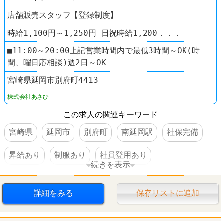
店舗販売スタッフ【登録制度】
時給1,100円～1,250円 日祝時給1,200．．．
■11:00～20:00上記営業時間内で最低3時間～OK(時
間、曜日応相談)週2日～OK！
宮崎県延岡市別府町4413
株式会社あさひ
この求人の関連キーワード
宮崎県
延岡市
別府町
南延岡駅
社保完備
昇給あり
制服あり
社員登用あり
続きを表示
車・バイク通勤可
禁煙・分煙
自転車屋
詳細をみる
保存リストに追加
サイクルベースあさひ