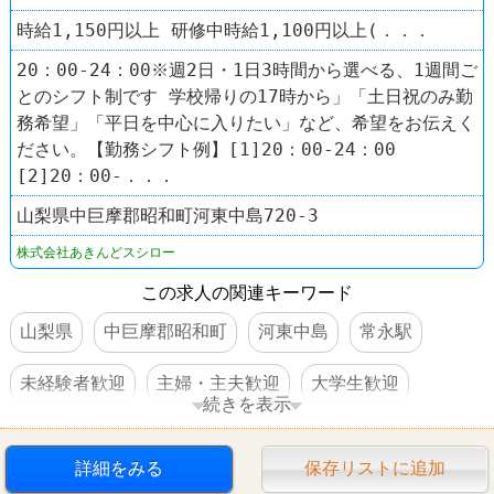
時給1,150円以上 研修中時給1,100円以上(．．．
20：00-24：00※週2日・1日3時間から選べる、1週間ご
とのシフト制です 学校帰りの17時から」「土日祝のみ勤
務希望」「平日を中心に入りたい」など、希望をお伝えく
ださい。【勤務シフト例】[1]20：00-24：00
[2]20：00-．．．
山梨県中巨摩郡昭和町河東中島720-3
株式会社あきんどスシロー
この求人の関連キーワード
山梨県
中巨摩郡昭和町
河東中島
常永駅
未経験者歓迎
主婦・主夫歓迎
大学生歓迎
続きを表示
高校生OK
交通費支給
社員登用あり
駅チカ
詳細をみる
保存リストに追加
車・バイク通勤可
禁煙・分煙
60代以上活躍