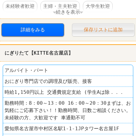
未経験者歓迎
主婦・主夫歓迎
大学生歓迎
続きを表示
高校生OK
交通費支給
制服あり
社員登用あり
詳細をみる
保存リストに追加
車・バイク通勤可
禁煙・分煙
ファミレス
デニーズ（Denny’s）
にぎりたて【KITTE名古屋店】
アルバイト・パート
おにぎり専門店での調理及び販売、接客
時給1,150円以上 交通費規定支給 (学生Aは除．．．
勤務時間：8：00～13：00 16：00～20：30まずは、お
気軽にご応募下さい！！勤務時間、日数ご相談ください。
未経験の方、大歓迎です 車通勤不可
愛知県名古屋市中村区名駅1-1-1JPタワー名古屋1F