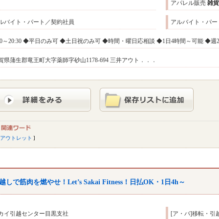
アパレル販売
雑貨
ルバイト・パート／契約社員
アルバイト・パート
:30～20:30 ◆平日のみ可 ◆土日祝のみ可 ◆時間・曜日応相談 ◆1日4時間～可能 ◆
賀県蒲生郡竜王町大字薬師字砂山1178-694 三井アウト．．．
アウトレット
越しで筋肉を燃やせ！Let’s Sakai Fitness！日払OK・1日4h～
カイ引越センター目黒支社
[ア・パ]移転・引