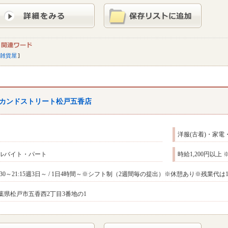
雑貨屋
カンドストリート松戸五香店
洋服(古着)・家電
ルバイト・パート
時給1,200円以
2:30～21:15週3日～ / 1日4時間～※シフト制（2週間毎の提出）※休憩あり※残
葉県松戸市五香西2丁目3番地の1