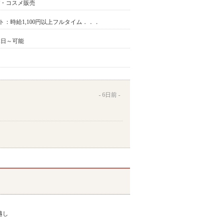
・コスメ販売
：時給1,100円以上フルタイム．．．
週2日～可能
6日前
越し