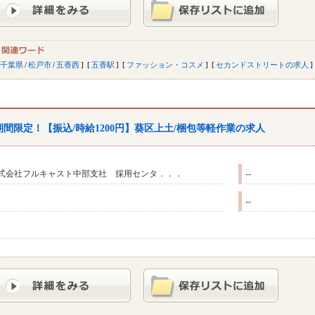
千葉県
/
松戸市
/
五香西
五香駅
ファッション・コスメ
セカンドストリートの求人
期間限定！【振込/時給1200円】葵区上土/梱包等軽作業の求人
式会社フルキャスト中部支社 採用センタ．．．
--
--