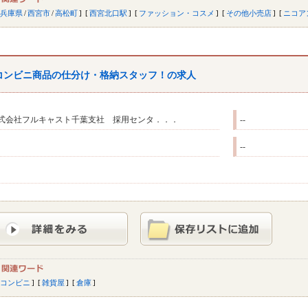
兵庫県
/
西宮市
/
高松町
西宮北口駅
ファッション・コスメ
その他小売店
ニコア
コンビニ商品の仕分け・格納スタッフ！の求人
式会社フルキャスト千葉支社 採用センタ．．．
--
--
コンビニ
雑貨屋
倉庫