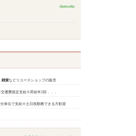
shotworks
・
雑貨
などリユースショップの販売
上 ※交通費規定支給※昇給年2回．．．
業代は1分単位で支給※土日祝勤務できる方歓迎