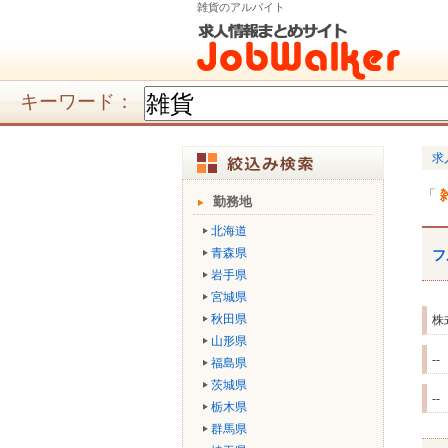
雑貨のアルバイト
キーワード：
求
勤務地
北海道
青森県
フ
岩手県
宮城県
秋田県
株
山形県
--
福島県
茨城県
--
栃木県
群馬県