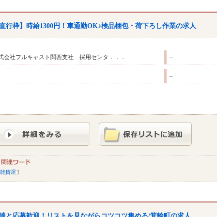
直行枠】時給1300円！車通勤OK♪検品梱包・荷下ろし作業の求人
式会社フルキャスト関西支社 採用センタ．．．
--
--
雑貨屋
達と応募歓迎！リストを見ながらコツコツ集める/箕輪町の求人