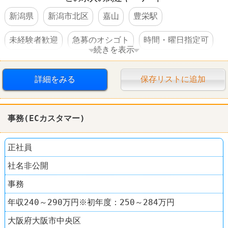
新潟県
新潟市北区
嘉山
豊栄駅
未経験者歓迎
急募のオシゴト
時間・曜日指定可
続きを表示
経験者優遇
交通費支給
社保完備
昇給あり
詳細をみる
保存リストに追加
賞与あり
社員割引あり
制服あり
資格を活かすオシゴト
女性活躍
スキルアップ
事務(ECカスタマー)
正社員
社名非公開
事務
年収240～290万円※初年度：250～284万円
大阪府大阪市中央区