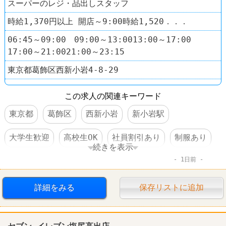
スーパーのレジ・品出しスタッフ
時給1,370円以上 開店～9:00時給1,520．．．
06:45～09:00 09:00～13:0013:00～17:00
17:00～21:0021:00～23:15
東京都葛飾区西新小岩4-8-29
この求人の関連キーワード
東京都
葛飾区
西新小岩
新小岩駅
大学生歓迎
高校生OK
社員割引あり
制服あり
続きを表示
1日前
禁煙・分煙
60代以上活躍
コンビニ
スーパー
まいばすけっと
詳細をみる
保存リストに追加