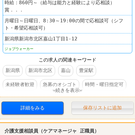
時給：860円～（給与は能力と経験により応相談）
賞．．．
月曜日～日曜日、8:30～19:00の間で応相談可（シフ
ト・希望応相談可）
新潟県新潟市北区嘉山1丁目1-12
ジョブウォーカー
この求人の関連キーワード
新潟県
新潟市北区
嘉山
豊栄駅
未経験者歓迎
急募のオシゴト
時間・曜日指定可
続きを表示
経験者優遇
交通費支給
社保完備
昇給あり
詳細をみる
保存リストに追加
賞与あり
社員割引あり
制服あり
資格を活かすオシゴト
女性活躍
スキルアップ
介護支援相談員（ケアマネージャ 正職員）