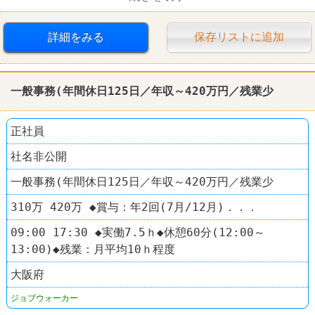
社保完備
昇給あり
賞与あり
駅チカ
詳細をみる
保存リストに追加
車・バイク通勤可
禁煙・分煙
髪型自由
服装自由
資格を活かすオシゴト
女性活躍
一般事務(年間休日125日／年収～420万円／残業少
正社員
社名非公開
一般事務(年間休日125日／年収～420万円／残業少
310万 420万 ◆賞与：年2回(7月/12月)．．．
09:00 17:30 ◆実働7.5ｈ◆休憩60分(12:00～
13:00)◆残業：月平均10ｈ程度
大阪府
ジョブウォーカー