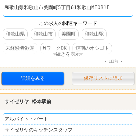
和歌山県和歌山市美園町5丁目61和歌山MIOB1F
この求人の関連キーワード
和歌山県
和歌山市
美園町
和歌山駅
未経験者歓迎
WワークOK
短期のオシゴト
続きを表示
1日前
長期のオシゴト
週1～2日からOK
週3～4日からOK
短時間でもＯＫ
交通費支給
詳細をみる
保存リストに追加
昇給あり
食事補助あり
制服あり
サイゼリヤ 松本駅前
社員登用あり
ファミレス
サイゼリヤ
アルバイト・パート
サイゼリヤのキッチンスタッフ