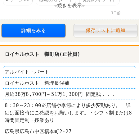
続きを表示
1日前
週1～2日からOK
週3～4日からOK
短時間でもＯＫ
交通費支給
昇給あり
詳細をみる
保存リストに追加
食事補助あり
制服あり
社員登用あり
ロイヤルホスト 幟町店(正社員)
ファミレス
サイゼリヤ
アルバイト・パート
ロイヤルホスト 料理長候補
月給38万8,700円～51万1,300円 固定残．．．
8：30～23：00※店舗や季節により多少変動あり。 詳
細は面接時にご確認をお願いします。・シフト制または8
時間固定制・残業あり
広島県広島市中区橋本町2-27