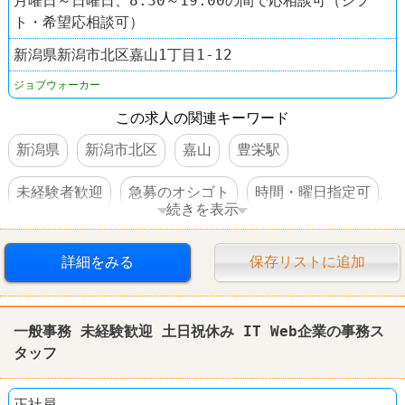
月曜日～日曜日、8:30～19:00の間で応相談可（シフ
ト・希望応相談可）
新潟県新潟市北区嘉山1丁目1-12
ジョブウォーカー
この求人の関連キーワード
新潟県
新潟市北区
嘉山
豊栄駅
未経験者歓迎
急募のオシゴト
時間・曜日指定可
続きを表示
経験者優遇
交通費支給
社保完備
昇給あり
詳細をみる
保存リストに追加
賞与あり
社員割引あり
制服あり
資格を活かすオシゴト
女性活躍
スキルアップ
一般事務 未経験歓迎 土日祝休み IT Web企業の事務ス
タッフ
正社員