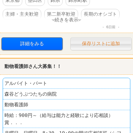
東京都
墨田区
錦糸
錦糸町駅
主婦・主夫歓迎
第二新卒歓迎
長期のオシゴト
続きを表示
6日前
週3～4日からOK
残業なし
転勤なし
経験者優遇
高収入
交通費支給
社保完備
詳細をみる
保存リストに追加
制服あり
駅チカ
禁煙・分煙
髪型自由
動物看護師さん大募集！！
服装自由
人と接するオシゴト
アルバイト・パート
資格を活かすオシゴト
体を動かすオシゴト
森谷どうぶつたちの病院
女性活躍
動物看護師
時給：900円～（給与は能力と経験により応相談）
賞．．．