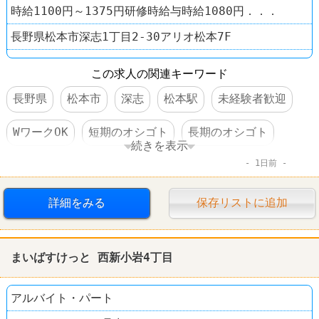
時給1100円～1375円研修時給与時給1080円．．．
長野県松本市深志1丁目2-30アリオ松本7F
この求人の関連キーワード
長野県
松本市
深志
松本駅
未経験者歓迎
WワークOK
短期のオシゴト
長期のオシゴト
続きを表示
1日前
週1～2日からOK
週3～4日からOK
短時間でもＯＫ
交通費支給
昇給あり
詳細をみる
保存リストに追加
食事補助あり
制服あり
社員登用あり
まいばすけっと 西新小岩4丁目
ファミレス
サイゼリヤ
アルバイト・パート