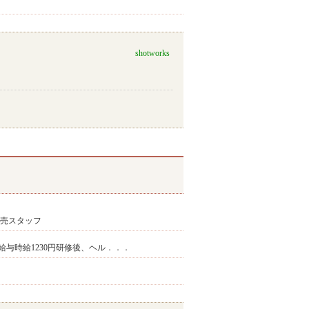
shotworks
販売スタッフ
時給与時給1230円研修後、ヘル．．．