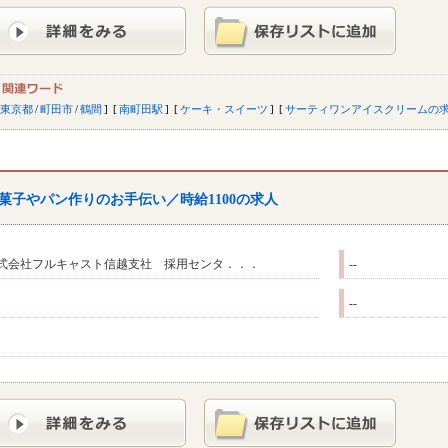
東京都
/
町田市
/
鶴間
南町田駅
ケーキ・スイーツ
サーティワンアイスクリームの
菓子やパン作りのお手伝い／時給1100の求人
式会社フルキャスト信越支社 採用センタ．．．
--
--