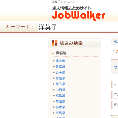
洋菓子のアルバイト
キーワード：
求
勤務地
北海道
青森県
サ
岩手県
宮城県
秋田県
--
山形県
ア
福島県
茨城県
東
栃木県
群馬県