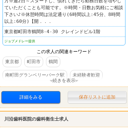
方※週2日～スタートし、慣れてきたら勤務日数を増やし
ていただくことも可能です。※時間・日数お気軽にご相談
下さい♪※休憩時間は法定通り(6時間以上:45分、8時間
以上:60分)【開．．．
東京都町田市鶴間8-4-30 クレインドビル1階
ジョブメドレー提供
この求人の関連キーワード
東京都
町田市
鶴間
南町田グランベリーパーク駅
未経験者歓迎
続きを表示
交通費支給
社保完備
詳細をみる
保存リストに追加
川沿
歯科
医院の
歯科
衛生士求人