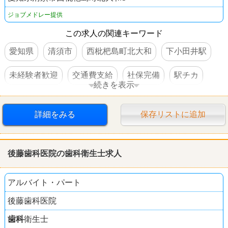
ジョブメドレー提供
この求人の関連キーワード
愛知県
清須市
西枇杷島町北大和
下小田井駅
未経験者歓迎
交通費支給
社保完備
駅チカ
続きを表示
車・バイク通勤可
詳細をみる
保存リストに追加
後藤
歯科
医院の
歯科
衛生士求人
アルバイト・パート
後藤歯科医院
歯科
衛生士