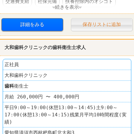
交通費支給
社保完備
扶養控除内のオシゴト
続きを表示
車・バイク通勤可
詳細をみる
保存リストに追加
大和
歯科
クリニックの
歯科
衛生士求人
正社員
大和歯科クリニック
歯科
衛生士
月給 260,000円 〜 400,000円
平日9:00～19:00(休憩13:00～14:45)土9:00～
17:00(休憩13:00～14:15)残業月平均10時間程度(実
績)
愛知県清須市西枇杷島町北大和3