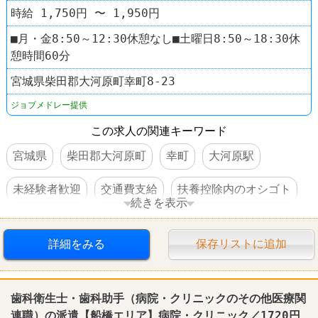
時給 1,750円 〜 1,950円
■月・金8:50～12:30休憩なし■土曜日8:50～18:30休
憩時間60分
宮城県柴田郡大河原町幸町8-23
ジョブメドレー提供
この求人の関連キーワード
宮城県
柴田郡大河原町
幸町
大河原駅
未経験者歓迎
交通費支給
扶養控除内のオシゴト
続きを表示
駅チカ
車・バイク通勤可
詳細をみる
保存リストに追加
歯科
衛生士・
歯科
助手（病院・クリニックのその他医療関
連職）の派遣【船橋エリア】病院・クリニック／1720円