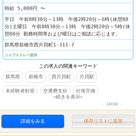
時給 5,000円 〜
平日 午前8時30分～13時 午後2時20分～6時(休憩80
分)土曜日 午前8時30分～13時 午後2時20分～5時(休
憩80分 勤務時間帯および曜日はご相談に応じます。
群馬県前橋市西片貝町1-311-7
ジョブメドレー提供
この求人の関連キーワード
群馬県
前橋市
西片貝町
片貝駅
未経験者歓迎
交通費支給
社保完備
続きを表示
10日前
扶養控除内のオシゴト
駅チカ
車・バイク通勤可
詳細をみる
保存リストに追加