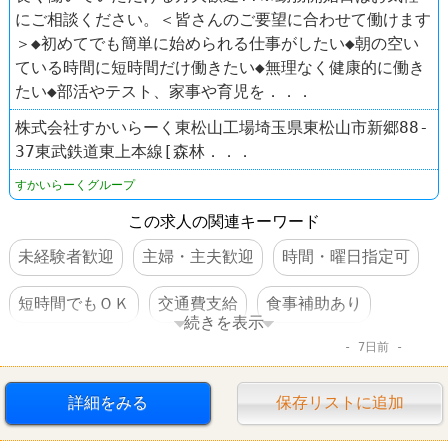
にご相談ください。＜皆さんのご要望に合わせて働けます
＞◆初めてでも簡単に始められる仕事がしたい◆朝の空い
ている時間に短時間だけ働きたい◆無理なく健康的に働き
たい◆部活やテスト、家事や育児を．．．
株式会社すかいらーく東松山工場埼玉県東松山市新郷88-
37東武鉄道東上本線[森林．．．
すかいらーくグループ
この求人の関連キーワード
未経験者歓迎
主婦・主夫歓迎
時間・曜日指定可
短時間でもＯＫ
交通費支給
食事補助あり
続きを表示
7日前
ファミレス
詳細をみる
保存リストに追加