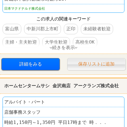
日本マクドナルド株式会社
この求人の関連キーワード
富山県
中新川郡上市町
正印
未経験者歓迎
主婦・主夫歓迎
大学生歓迎
高校生OK
続きを表示
外国人OK
時間・曜日指定可
短時間でもＯＫ
詳細をみる
保存リストに追加
社保完備
社員割引あり
食事補助あり
制服あり
社員登用あり
60代以上活躍
ホームセンタームサシ 金沢南店 アークランズ株式会社
ファーストフード
マクドナルド
アルバイト・パート
店舗事務スタッフ
時給1,150円～1,350円 平日17時まで 時．．．