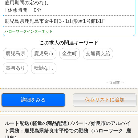
雇用期間の定めなし
[休憩時間] 0分
鹿児島県鹿児島市金生町3-1山形屋1号館B1F
ハローワークインターネット
この求人の関連キーワード
鹿児島県
鹿児島市
金生町
交通費支給
賞与あり
転勤なし
2日前
詳細をみる
保存リストに追加
ルート配送(軽量の商品配達)/パート/姶良市のアルバイ
ト業務：
鹿児島
県姶良市平松での勤務（
ハローワーク
鹿