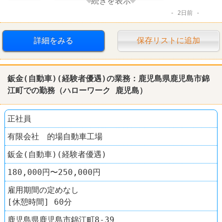
続きを表示
2日前
賞与あり
詳細をみる
保存リストに追加
鈑金(自動車)(経験者優遇)の業務：
鹿児島
県
鹿児島
市錦
江町での勤務（
ハローワーク
鹿児島
）
正社員
有限会社 的場自動車工場
鈑金(自動車)(経験者優遇)
180,000円〜250,000円
雇用期間の定めなし
[休憩時間] 60分
鹿児島県鹿児島市錦江町8-39