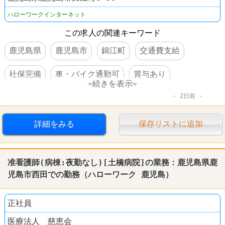
ハローワークインターネット
この求人の関連キーワード
鹿児島県
鹿児島市
錦江町
交通費支給
社保完備
車・バイク通勤可
賞与あり
続きを表示
2日前
転勤なし
詳細をみる
保存リストに追加
准看護師(病棟:夜勤なし)[土橋病院]の業務：
鹿児島
県
鹿
児島
市西田での勤務（
ハローワーク
鹿児島
）
正社員
医療法人 慈恵会