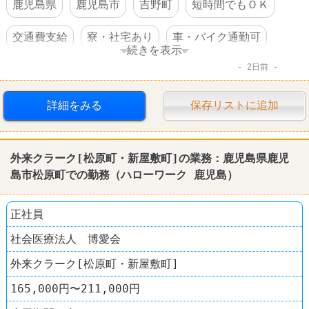
鹿児島県
鹿児島市
吉野町
短時間でもＯＫ
交通費支給
寮・社宅あり
車・バイク通勤可
続きを表示
2日前
体を動かすオシゴト
託児所あり
転勤なし
詳細をみる
保存リストに追加
外来クラーク[松原町・新屋敷町]の業務：
鹿児島
県
鹿児
島
市松原町での勤務（
ハローワーク
鹿児島
）
正社員
社会医療法人 博愛会
外来クラーク[松原町・新屋敷町]
165,000円〜211,000円