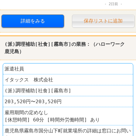
2日前
詳細をみる
保存リストに追加
(派)調理補助[社食][霧島市]の業務：（
ハローワーク
鹿児島
）
派遣社員
イタックス 株式会社
(派)調理補助[社食][霧島市]
203,520円〜203,520円
雇用期間の定めなし
[休憩時間] 60分 [時間外労働時間] あり
鹿児島県霧島市国分山下町就業場所の詳細は窓口にお問い