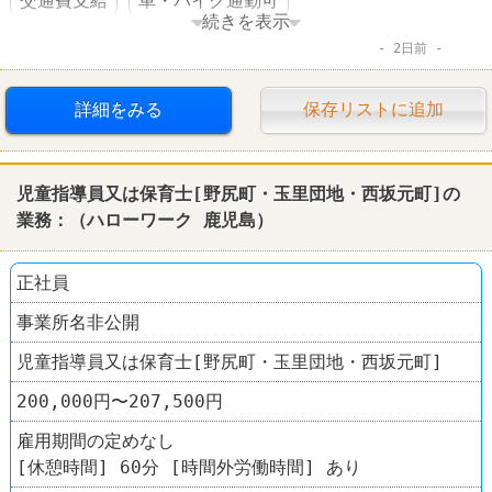
交通費支給
車・バイク通勤可
続きを表示
2日前
体を動かすオシゴト
託児所あり
転勤なし
詳細をみる
保存リストに追加
児童指導員又は保育士[野尻町・玉里団地・西坂元町]の
業務：（
ハローワーク
鹿児島
）
正社員
事業所名非公開
児童指導員又は保育士[野尻町・玉里団地・西坂元町]
200,000円〜207,500円
雇用期間の定めなし
[休憩時間] 60分 [時間外労働時間] あり