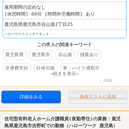
雇用期間の定めなし
[休憩時間] 60分 [時間外労働時間] あり
鹿児島県鹿児島市谷山港2丁目25
ハローワークインターネット
この求人の関連キーワード
鹿児島県
鹿児島市
谷山港
残業あり
交通費支給
社保完備
車・バイク通勤可
続きを表示
2日前
賞与あり
転勤なし
詳細をみる
保存リストに追加
住宅型有料老人ホーム介護職員(夜勤専任)の業務：
鹿児
島
県
鹿児島
市吉野町での勤務（
ハローワーク
鹿児島
）