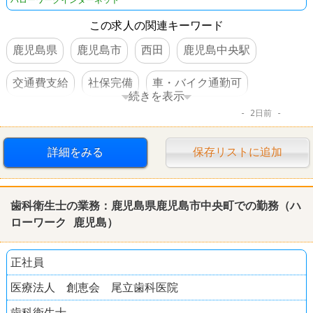
この求人の関連キーワード
鹿児島県
鹿児島市
西田
鹿児島中央駅
交通費支給
社保完備
車・バイク通勤可
続きを表示
2日前
資格を活かすオシゴト
賞与あり
転勤なし
詳細をみる
保存リストに追加
歯科衛生士の業務：
鹿児島
県
鹿児島
市中央町での勤務（
ハ
ローワーク
鹿児島
）
正社員
医療法人 創恵会 尾立歯科医院
歯科衛生士