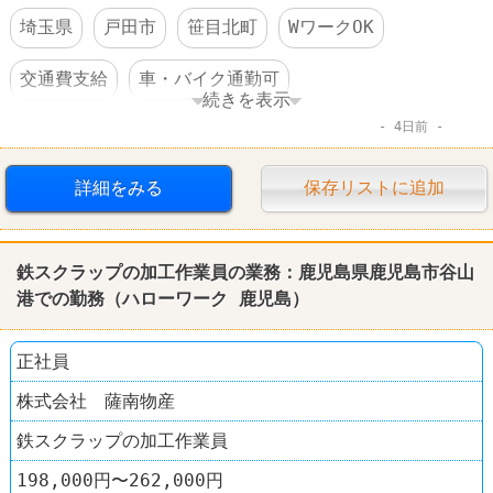
埼玉県
戸田市
笹目北町
WワークOK
交通費支給
車・バイク通勤可
続きを表示
4日前
体を動かすオシゴト
転勤なし
ホテル･旅館
詳細をみる
保存リストに追加
鉄スクラップの加工作業員の業務：
鹿児島
県
鹿児島
市谷山
港での勤務（
ハローワーク
鹿児島
）
正社員
株式会社 薩南物産
鉄スクラップの加工作業員
198,000円〜262,000円