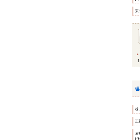
東
理
株
正
雇
[