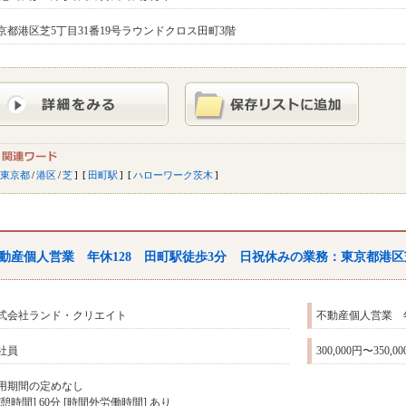
京都港区芝5丁目31番19号ラウンドクロス田町3階
東京都
/
港区
/
芝
田町駅
ハローワーク茨木
動産個人営業 年休128 田町駅徒歩3分 日祝休みの業務：東京都港
式会社ランド・クリエイト
不動産個人営業 
社員
300,000円〜350,0
用期間の定めなし
休憩時間] 60分 [時間外労働時間] あり