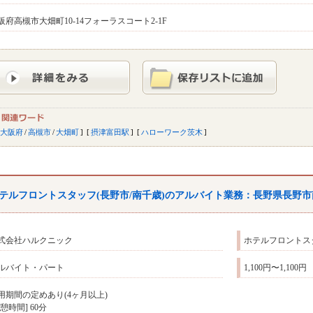
阪府高槻市大畑町10-14フォーラスコート2-1F
大阪府
/
高槻市
/
大畑町
摂津富田駅
ハローワーク茨木
テルフロントスタッフ(長野市/南千歳)のアルバイト業務：長野県長野
式会社ハルクニック
ホテルフロントスタ
ルバイト・パート
1,100円〜1,100円
用期間の定めあり(4ヶ月以上)
休憩時間] 60分