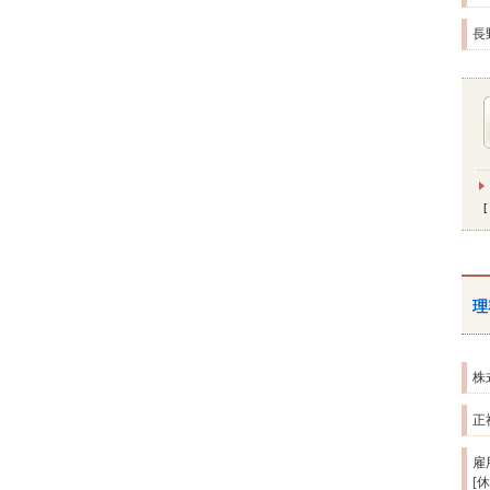
長
理
株
正
雇
[