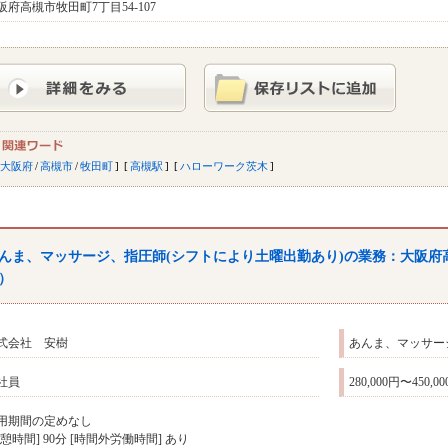
阪府高槻市牧田町7丁目54-107
大阪府
/
高槻市
/
牧田町
高槻駅
ハローワーク茨木
んま、マッサージ、指圧師(シフトにより土曜出勤あり)の業務：大阪府
）
式会社 安樹
あんま、マッサー
社員
280,000円〜450,0
用期間の定めなし
休憩時間] 90分 [時間外労働時間] あり