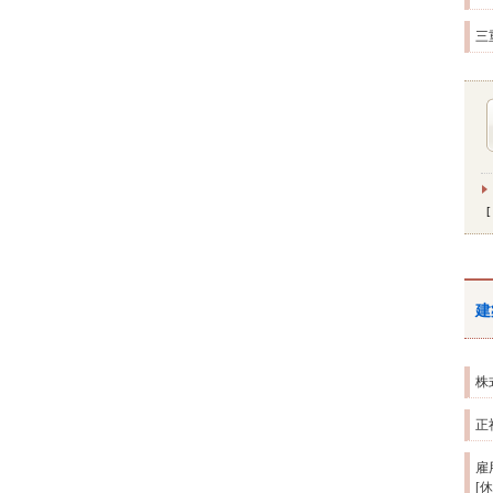
三
建
株
正
雇
[