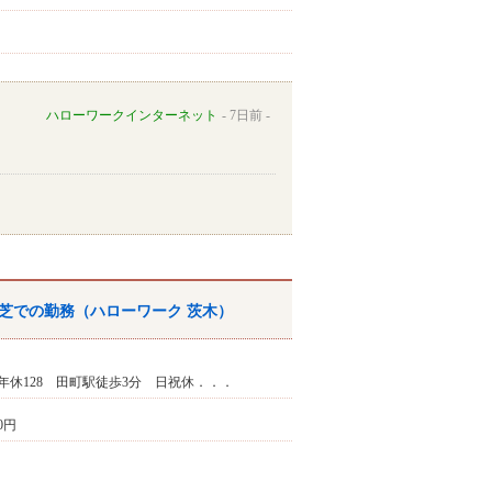
ハローワークインターネット
7日前
区芝での勤務（
ハローワーク
茨木
）
年休128 田町駅徒歩3分 日祝休．．．
00円