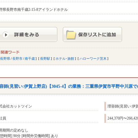
野県長野市南千歳2-15-8アイランドホテル
長野県
/
長野市
/
南千歳
長野駅
ホテル･旅館
ハローワーク茨木
容師(見習い:伊賀上野店)【3045-4】の業務：三重県伊賀市平野中川原
式会社カットツイン
理容師(見習い:伊賀
社員
244,370円〜266,4
用期間の定めなし
休憩時間] 90分 [時間外労働時間] あり