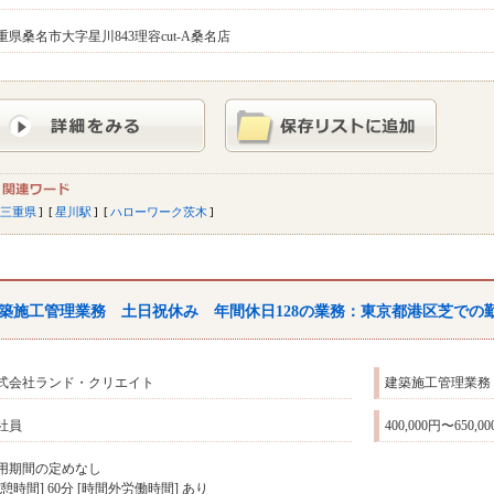
重県桑名市大字星川843理容cut-A桑名店
三重県
星川駅
ハローワーク茨木
築施工管理業務 土日祝休み 年間休日128の業務：東京都港区芝での
式会社ランド・クリエイト
建築施工管理業務
社員
400,000円〜650,0
用期間の定めなし
休憩時間] 60分 [時間外労働時間] あり