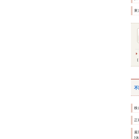
東
不
株
正
雇
[