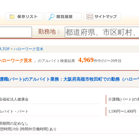
勤務地：
人TOP
ハローワーク茨木
4,969
ハローワーク茨木
のアルバイト検索結果
件中の1〜20件目
護職(パート)のアルバイト業務：大阪府高槻市牧田町での勤務（
ハロー
会福祉法人健康会
介護職(パート)の
ルバイト・パート
1,190円〜1,400円
用期間の定めなし
休憩時間] 0分 [時間外労働時間] あり