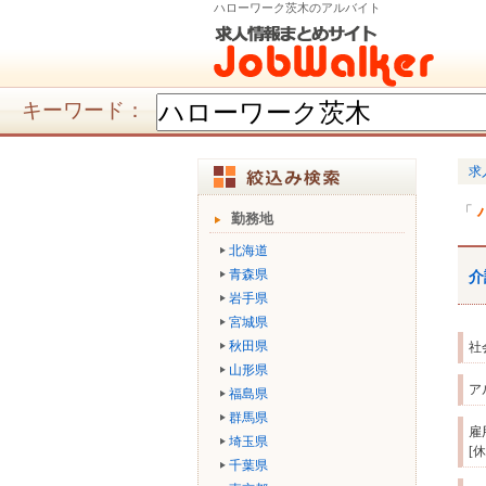
ハローワーク茨木のアルバイト
キーワード：
求
勤務地
北海道
青森県
介
岩手県
宮城県
秋田県
社
山形県
ア
福島県
群馬県
雇
埼玉県
[
千葉県