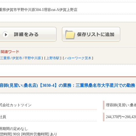
重県伊賀市平野中川原504-1理容cut-A伊賀上野店
三重県
/
伊賀市
/
平野中川原
上野市駅
ハローワーク茨木
容師(見習い:桑名店)【3030-4】の業務：三重県桑名市大字星川での勤務
式会社カットツイン
理容師(見習い:桑名
社員
244,370円〜266,4
用期間の定めなし
休憩時間] 90分 [時間外労働時間] あり