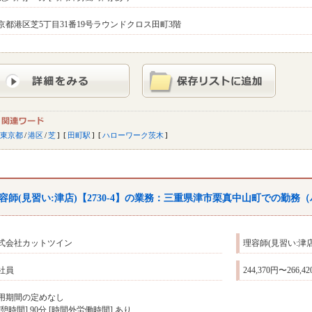
京都港区芝5丁目31番19号ラウンドクロス田町3階
東京都
/
港区
/
芝
田町駅
ハローワーク茨木
容師(見習い:津店)【2730-4】の業務：三重県津市栗真中山町での勤務（
式会社カットツイン
理容師(見習い:津店
社員
244,370円〜266,4
用期間の定めなし
休憩時間] 90分 [時間外労働時間] あり