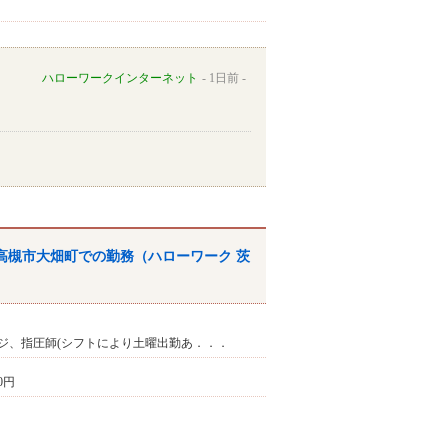
ハローワークインターネット
1日前
高槻市大畑町での勤務（
ハローワーク
茨
ジ、指圧師(シフトにより土曜出勤あ．．．
00円