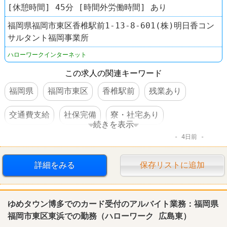
[休憩時間] 45分 [時間外労働時間] あり
福岡県福岡市東区香椎駅前1-13-8-601(株)明日香コン
サルタント福岡事業所
ハローワークインターネット
この求人の関連キーワード
福岡県
福岡市東区
香椎駅前
残業あり
交通費支給
社保完備
寮・社宅あり
続きを表示
4日前
車・バイク通勤可
体を動かすオシゴト
賞与あり
転勤なし
詳細をみる
保存リストに追加
ゆめタウン博多でのカード受付のアルバイト業務：福岡県
福岡市東区東浜での勤務（
ハローワーク
広島
東）