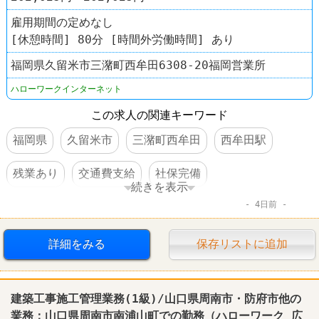
雇用期間の定めなし
[休憩時間] 80分 [時間外労働時間] あり
福岡県久留米市三潴町西牟田6308-20福岡営業所
ハローワークインターネット
この求人の関連キーワード
福岡県
久留米市
三潴町西牟田
西牟田駅
残業あり
交通費支給
社保完備
続きを表示
4日前
車・バイク通勤可
賞与あり
転勤なし
詳細をみる
保存リストに追加
建築工事施工管理業務(1級)/山口県周南市・防府市他の
業務：山口県周南市南浦山町での勤務（
ハローワーク
広