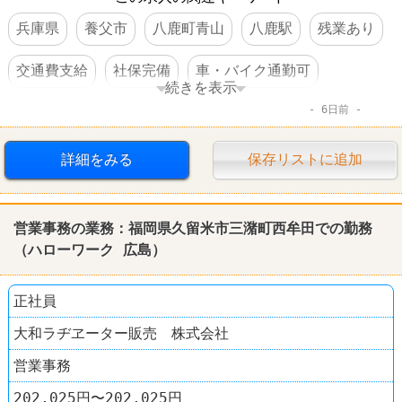
兵庫県
養父市
八鹿町青山
八鹿駅
残業あり
交通費支給
社保完備
車・バイク通勤可
続きを表示
6日前
転勤なし
詳細をみる
保存リストに追加
営業事務の業務：福岡県久留米市三潴町西牟田での勤務
（
ハローワーク
広島
）
正社員
大和ラヂヱーター販売 株式会社
営業事務
202,025円〜202,025円