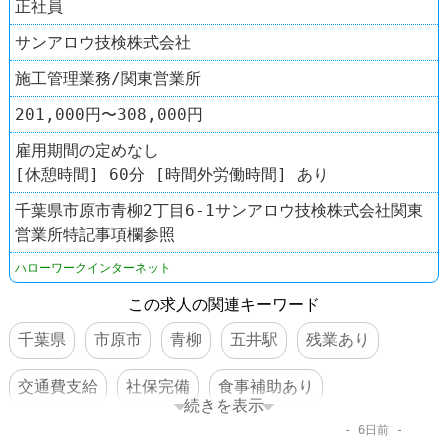
正社員
サンアロウ技検株式会社
施工管理業務/関東営業所
201,000円〜308,000円
雇用期間の定めなし
[休憩時間] 60分 [時間外労働時間] あり
千葉県市原市青柳2丁目6-1サンアロウ技検株式会社関東
営業所特記事項欄参照
ハローワークインターネット
この求人の関連キーワード
千葉県
市原市
青柳
五井駅
残業あり
交通費支給
社保完備
食事補助あり
続きを表示
6日前
車・バイク通勤可
体を動かすオシゴト
賞与あり