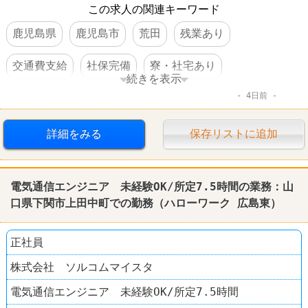
この求人の関連キーワード
鹿児島県
鹿児島市
荒田
残業あり
交通費支給
社保完備
寮・社宅あり
続きを表示
4日前
車・バイク通勤可
体を動かすオシゴト
賞与あり
転勤なし
詳細をみる
保存リストに追加
電気通信エンジニア 未経験OK/所定7.5時間の業務：山
口県下関市上田中町での勤務（
ハローワーク
広島
東）
正社員
株式会社 ソルコムマイスタ
電気通信エンジニア 未経験OK/所定7.5時間