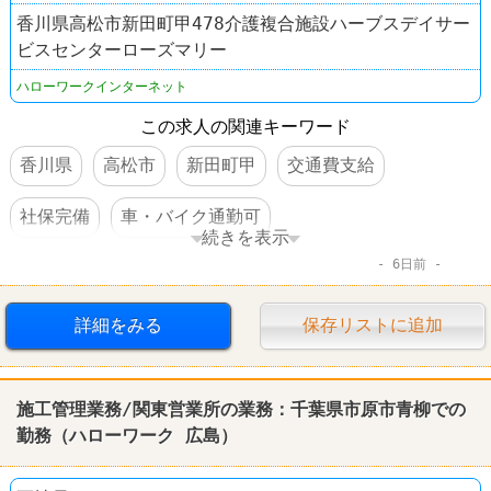
香川県高松市新田町甲478介護複合施設ハーブスデイサー
ビスセンターローズマリー
ハローワークインターネット
この求人の関連キーワード
香川県
高松市
新田町甲
交通費支給
社保完備
車・バイク通勤可
続きを表示
6日前
資格を活かすオシゴト
スキルアップ
転勤なし
ドラッグストア
詳細をみる
保存リストに追加
施工管理業務/関東営業所の業務：千葉県市原市青柳での
勤務（
ハローワーク
広島
）