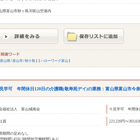
山県富山市秋ヶ島30富山空港内
富山県
/
富山市
/
秋ケ島
ハローワーク富山
見学可 年間休日120日の介護職(敬寿苑デイ)の業務：
富山
県
富山
市今
会福祉法人 富山城南会
※見学可 年間休日
社員
223,220円〜303,0
用期間の定めなし
休憩時間] 45分 [時間外労働時間] あり