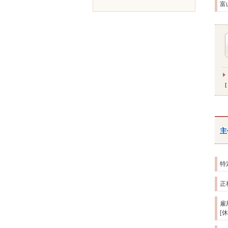
富
主
特
正
雇
[