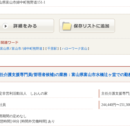
山県富山市婦中町熊野道151-1
富山県
/
富山市
/
婦中町熊野道
千里駅
ハローワーク富山
任介護支援専門員(管理者候補)の業務：
富山
県
富山
市水橋辻ヶ堂での勤
定非営利活動法人 しおんの家
主任介護支援専門
社員
244,440円〜251,3
用期間の定めなし
休憩時間] 60分 [時間外労働時間] あり