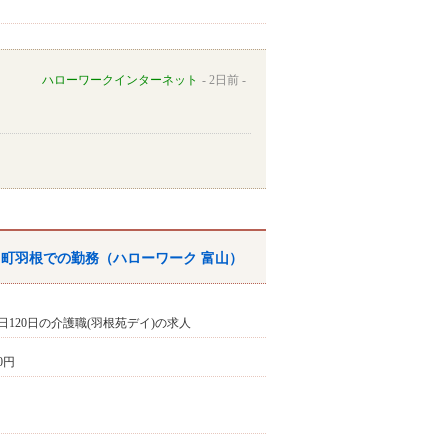
ハローワークインターネット
2日前
中町羽根での勤務（
ハローワーク
富山
）
120日の介護職(羽根苑デイ)の求人
20円