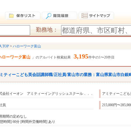
勤務地：
人TOP
ハローワーク富山
3,195
ハローワーク富山
のアルバイト検索結果
件中の1〜20件目
ミティーこども英会話講師職/正社員/
富山
市の業務：
富山
県
富山
市白銀
式会社イーオン アミティーイングリッシュスクール．．．
アミティーこども
社員
215,000円〜285,0
用期間の定めなし
休憩時間] 60分 [時間外労働時間] あり