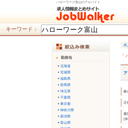
ハローワーク富山のアルバイト
キーワード：
求
勤務地
北海道
宮城県
ア
福島県
群馬県
埼玉県
株
千葉県
正
東京都
神奈川県
雇
新潟県
[
富山県