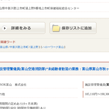
山県中新川郡上市町湯上野8番地上市町保健福祉総合センター
富山県
/
中新川郡上市町
/
湯上野
ハローワーク富山
設管理警備員(
富山
空港消防隊)*未経験者歓迎の業務：
富山
県
富山
市秋
LSOK富山 株式会社
施設管理警備員(
の他
185,110円〜190,3
用期間の定めあり(4ヶ月未満)
休憩時間] 60分 [時間外労働時間] あり