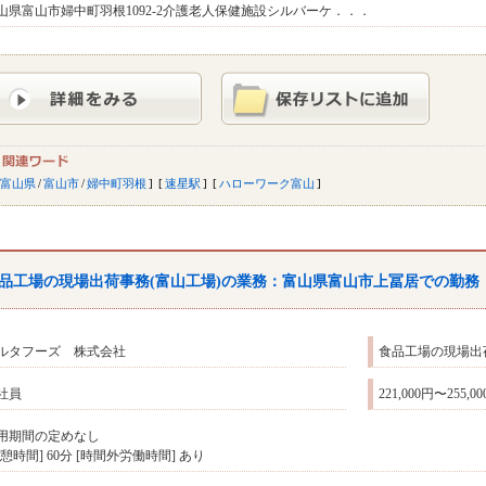
山県富山市婦中町羽根1092-2介護老人保健施設シルバーケ．．．
富山県
/
富山市
/
婦中町羽根
速星駅
ハローワーク富山
品工場の現場出荷事務(
富山
工場)の業務：
富山
県
富山
市上冨居での勤務
ルタフーズ 株式会社
食品工場の現場出
社員
221,000円〜255,0
用期間の定めなし
休憩時間] 60分 [時間外労働時間] あり