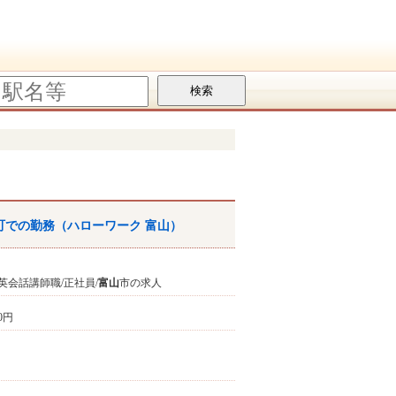
町での勤務（
ハローワーク
富山
）
英会話講師職/正社員/
富山
市の求人
00円