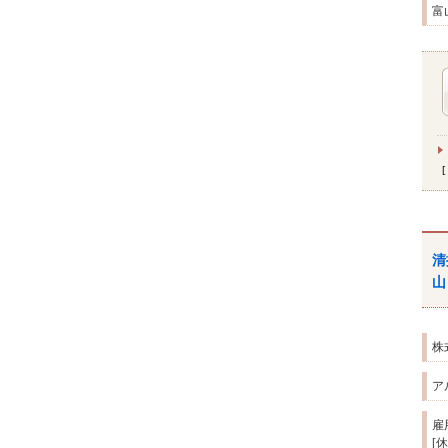
富
清
山
株
ア
雇
[