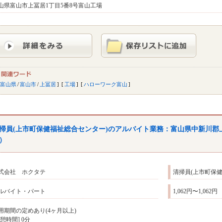
山県富山市上冨居1丁目5番8号富山工場
富山県
/
富山市
/
上冨居
工場
ハローワーク富山
掃員(上市町保健福祉総合センター)のアルバイト業務：
富山
県中新川郡
）
式会社 ホクタテ
清掃員(上市町保
ルバイト・パート
1,062円〜1,062円
用期間の定めあり(4ヶ月以上)
休憩時間] 0分