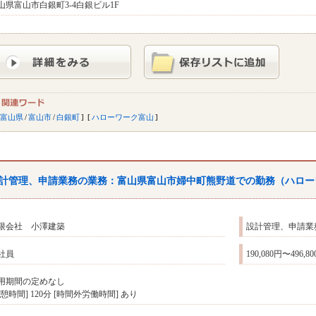
山県富山市白銀町3-4白銀ビル1F
富山県
/
富山市
/
白銀町
ハローワーク富山
計管理、申請業務の業務：
富山
県
富山
市婦中町熊野道での勤務（
ハロー
限会社 小澤建築
設計管理、申請業
社員
190,080円〜496,8
用期間の定めなし
休憩時間] 120分 [時間外労働時間] あり