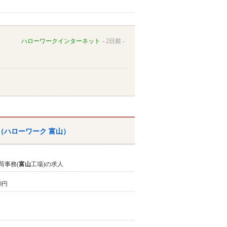
ハローワークインターネット
2日前
（
ハローワーク
富山
）
荷事務(
富山
工場)の求人
00円