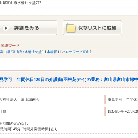
山県富山市水橋辻ヶ堂777
富山県
/
富山市
/
水橋辻ケ堂
水橋駅
ハローワーク富山
見学可 年間休日120日の介護職(羽根苑デイ)の業務：
富山
県
富山
市婦
会福祉法人 富山城南会
※見学可 年間休日
社員
193,480円〜276,0
用期間の定めなし
休憩時間] 45分 [時間外労働時間] あり