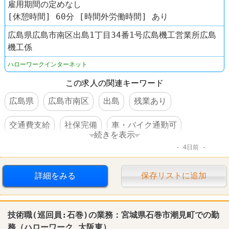
雇用期間の定めなし
[休憩時間] 60分 [時間外労働時間] あり
広島県広島市南区出島1丁目34番1号広島機工営業所広島
機工係
ハローワークインターネット
この求人の関連キーワード
広島県
広島市南区
出島
残業あり
交通費支給
社保完備
車・バイク通勤可
続きを表示
4日前
禁煙・分煙
賞与あり
運送業
工場
詳細をみる
保存リストに追加
技術職(巡回員:石巻)の業務：宮城県石巻市潮見町での勤
務（
ハローワーク
大阪東）