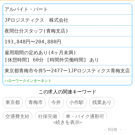
アルバイト・パート
JPロジスティクス 株式会社
夜間仕分スタッフ(青梅支店)
193,848円〜204,880円
雇用期間の定めあり(4ヶ月未満)
[休憩時間] 60分 [時間外労働時間] あり
東京都青梅市今井5ー2477ー1JPロジスティクス青梅支店
ハローワークインターネット
この求人の関連キーワード
東京都
青梅市
今井
小作駅
残業あり
交通費支給
社保完備
車・バイク通勤可
続きを表示
5日前
体を動かすオシゴト
転勤なし
倉庫