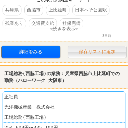
兵庫県
西脇市
上比延町
日本へそ公園駅
残業あり
交通費支給
社保完備
続きを表示
3日前
車・バイク通勤可
賞与あり
転勤なし
工場
詳細をみる
保存リストに追加
工場総務(西脇工場)の業務：兵庫県西脇市上比延町での
勤務（
ハローワーク
大阪東）
正社員
光洋機械産業 株式会社
工場総務(西脇工場)
254,600円〜335,100円