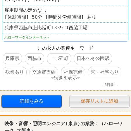
雇用期間の定めなし
[休憩時間] 50分 [時間外労働時間] あり
兵庫県西脇市上比延町1339-1西脇工場
ハローワークインターネット
この求人の関連キーワード
兵庫県
西脇市
上比延町
日本へそ公園駅
残業あり
交通費支給
社保完備
寮・社宅あり
続きを表示
3日前
車・バイク通勤可
賞与あり
転勤なし
工場
詳細をみる
保存リストに追加
映像・音響・照明エンジニア(東京)の業務：（
ハローワ
ーク
大阪東）