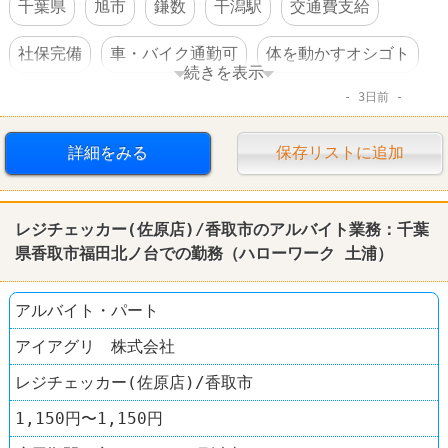
千葉県
旭市
鎌数
干潟駅
交通費支給
社保完備
車・バイク通勤可
体を動かすオシゴト
続きを表示
3日前
転勤なし
詳細をみる
保存リストに追加
レジチェッカー(佐原店)/香取市のアルバイト業務：千葉
県香取市福田北ノ台での勤務（
ハローワーク
土浦
）
アルバイト・パート
アイアグリ 株式会社
レジチェッカー(佐原店)/香取市
1,150円〜1,150円