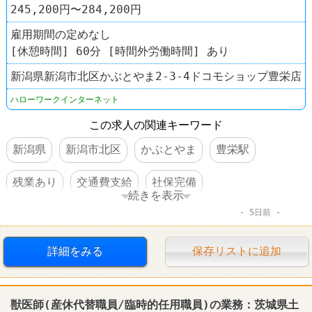
245,200円〜284,200円
雇用期間の定めなし
[休憩時間] 60分 [時間外労働時間] あり
新潟県新潟市北区かぶとやま2-3-4ドコモショップ豊栄店
ハローワークインターネット
この求人の関連キーワード
新潟県
新潟市北区
かぶとやま
豊栄駅
残業あり
交通費支給
社保完備
続きを表示
5日前
車・バイク通勤可
賞与あり
詳細をみる
保存リストに追加
獣医師(産休代替職員/臨時的任用職員)の業務：茨城県
土