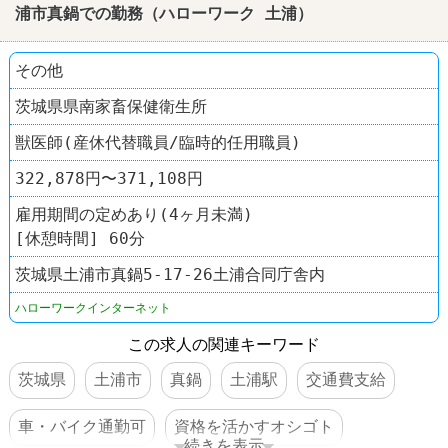
浦
市真鍋での勤務（
ハローワーク
土浦
）
その他
茨城県県南家畜保健衛生所
獣医師(産休代替職員/臨時的任用職員)
322,878円〜371,108円
雇用期間の定めあり(4ヶ月未満)
[休憩時間] 60分
茨城県土浦市真鍋5-17-26土浦合同庁舎内
ハローワークインターネット
この求人の関連キーワード
茨城県
土浦市
真鍋
土浦駅
交通費支給
車・バイク通勤可
資格を活かすオシゴト
続きを表示