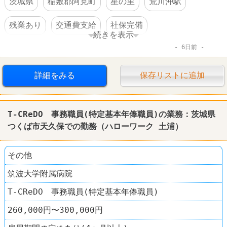
茨城県
稲敷郡阿見町
星の里
荒川沖駅
残業あり
交通費支給
社保完備
続きを表示
6日前
車・バイク通勤可
賞与あり
工場
倉庫
詳細をみる
保存リストに追加
T-CReDO 事務職員(特定基本年俸職員)の業務：茨城県
つくば市天久保での勤務（
ハローワーク
土浦
）
その他
筑波大学附属病院
T-CReDO 事務職員(特定基本年俸職員)
260,000円〜300,000円