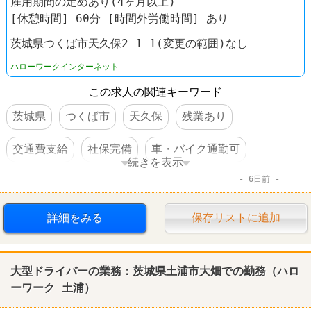
雇用期間の定めあり(4ヶ月以上)
[休憩時間] 60分 [時間外労働時間] あり
茨城県つくば市天久保2-1-1(変更の範囲)なし
ハローワークインターネット
この求人の関連キーワード
茨城県
つくば市
天久保
残業あり
交通費支給
社保完備
車・バイク通勤可
続きを表示
6日前
体を動かすオシゴト
転勤なし
詳細をみる
保存リストに追加
大型ドライバーの業務：茨城県
土浦
市大畑での勤務（
ハロ
ーワーク
土浦
）