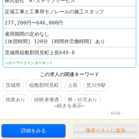
株式会社 K-ステップサービス
足場工事と工事用モノレールの施工スタッフ
277,200円〜646,800円
雇用期間の定めなし
[休憩時間] 120分 [時間外労働時間] あり
茨城県稲敷郡阿見町上長649-8
ハローワークインターネット
この求人の関連キーワード
茨城県
稲敷郡阿見町
上長
荒川沖駅
残業あり
経験者優遇
寮・社宅あり
続きを表示
6日前
車・バイク通勤可
体を動かすオシゴト
賞与あり
転勤なし
詳細をみる
保存リストに追加