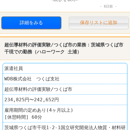
6日前
賞与あり
転勤なし
詳細をみる
保存リストに追加
超伝導材料の評価実験/つくば市の業務：茨城県つくば市
千現での勤務（
ハローワーク
土浦
）
派遣社員
WDB株式会社 つくば支社
超伝導材料の評価実験/つくば市
234,825円〜242,652円
雇用期間の定めあり(4ヶ月以上)
[休憩時間] 60分
茨城県つくば市千現1-2-1国立研究開発法人物質・材料研