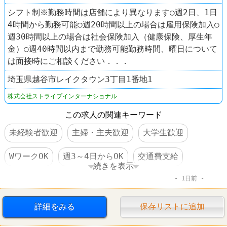
シフト制※勤務時間は店舗により異なります○週2日、1日
4時間から勤務可能○週20時間以上の場合は雇用保険加入○
週30時間以上の場合は社会保険加入（健康保険、厚生年
金）○週40時間以内まで勤務可能勤務時間、曜日について
は面接時にご相談ください．．．
埼玉県越谷市レイクタウン3丁目1番地1
株式会社ストライプインターナショナル
この求人の関連キーワード
未経験者歓迎
主婦・主夫歓迎
大学生歓迎
WワークOK
週3～4日からOK
交通費支給
続きを表示
1日前
昇給あり
大量募集
禁煙・分煙
ファッション・コスメ
詳細をみる
保存リストに追加