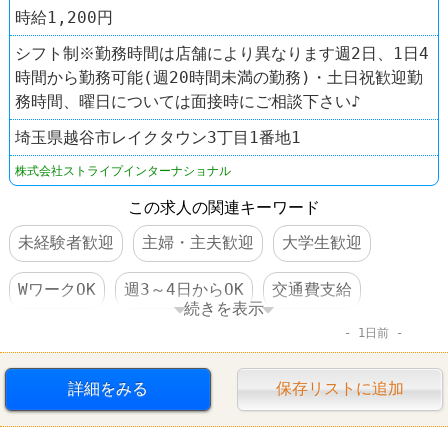
時給1,200円
シフト制※勤務時間は店舗により異なります週2日、1日4
時間から勤務可能(週20時間未満の勤務)・土日祝歓迎勤
務時間、曜日については面接時にご相談下さい♪
埼玉県越谷市レイクタウン3丁目1番地1
株式会社ストライプインターナショナル
この求人の関連キーワード
未経験者歓迎
主婦・主夫歓迎
大学生歓迎
WワークOK
週3～4日からOK
交通費支給
続きを表示
1日前
大量募集
禁煙・分煙
ファッション・コスメ
クラフト スタンダード ブティック
詳細をみる
保存リストに追加