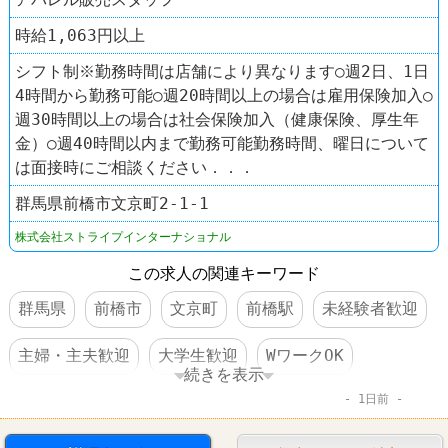
時給1,063円以上
シフト制※勤務時間は店舗により異なります○週2日、1日
4時間から勤務可能○週20時間以上の場合は雇用保険加入○
週30時間以上の場合は社会保険加入（健康保険、厚生年
金）○週40時間以内まで勤務可能勤務時間、曜日について
は面接時にご相談ください．．．
群馬県前橋市文京町2-1-1
株式会社ストライプインターナショナル
この求人の関連キーワード
群馬県
前橋市
文京町
前橋駅
未経験者歓迎
主婦・主夫歓迎
大学生歓迎
WワークOK
続きを表示
1日前
週3～4日からOK
交通費支給
昇給あり