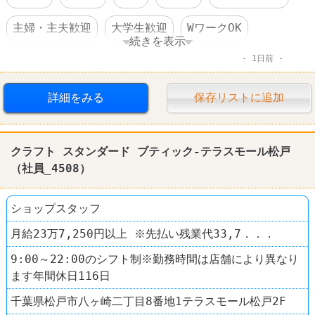
主婦・主夫歓迎
大学生歓迎
WワークOK
続きを表示
1日前
週3～4日からOK
交通費支給
大量募集
禁煙・分煙
ファッション・コスメ
詳細をみる
保存リストに追加
クラフト スタンダード ブティック
クラフト スタンダード ブティック-テラスモール松戸
（社員_4508）
ショップスタッフ
月給23万7,250円以上 ※先払い残業代33,7．．．
9:00～22:00のシフト制※勤務時間は店舗により異なり
ます年間休日116日
千葉県松戸市八ヶ崎二丁目8番地1テラスモール松戸2F