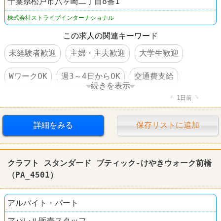
千葉県松戸市八ヶ崎二丁目8番1
株式会社ストライプインターナショナル
この求人の関連キーワード
未経験者歓迎
主婦・主夫歓迎
大学生歓迎
WワークOK
週3～4日からOK
交通費支給
続きを表示
1日前
昇給あり
大量募集
禁煙・分煙
ファッション・コスメ
詳細をみる
保存リストに追加
クラフト スタンダード ブティック
クラフト スタンダード ブティック-けやきウォーク前橋
（PA_4501）
アルバイト・パート
アパレル販売スタッフ