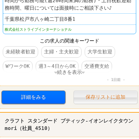
時間から勤務可能(週20時間未満の勤務)・土日祝歓迎勤
務時間、曜日については面接時にご相談下さい♪
千葉県松戸市八ヶ崎二丁目8番1
株式会社ストライプインターナショナル
この求人の関連キーワード
未経験者歓迎
主婦・主夫歓迎
大学生歓迎
WワークOK
週3～4日からOK
交通費支給
続きを表示
1日前
大量募集
禁煙・分煙
ファッション・コスメ
クラフト スタンダード ブティック
詳細をみる
保存リストに追加
クラフト スタンダード ブティック-イオンレイクタウン
mori（社員_4510）