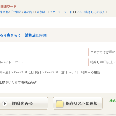
東京都
/
千代田区
/
丸の内
東京駅
ファーストフード
いろり庵きらくの求人
ろり庵きらく 浦和店[19708]
エキナカそば屋の
ルバイト・パート
時給1,300円以上 
月～金】5:45～23:30【土日祝】5:45～22:30 週1日～、1日3時間～応相談
玉県さいたま市浦和区高砂1
株式