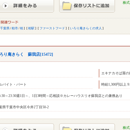
株式
千葉県
/
柏市
/
柏
柏駅
ファーストフード
いろり庵きらくの求人
ろり庵きらく 蘇我店[15472]
エキナカそば屋の
ルバイト・パート
時給1,300円以上 
5:30～23:30週1日～、1日3時間～応相談※カレーハウスリオ蘇我店との兼務あり
葉県千葉市中央区今井2丁目50-2
株式