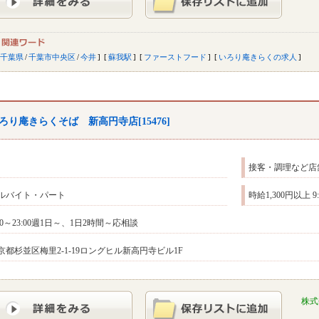
千葉県
/
千葉市中央区
/
今井
蘇我駅
ファーストフード
いろり庵きらくの求人
ろり庵きらくそば 新高円寺店[15476]
接客・調理など店
ルバイト・パート
時給1,300円以上 
:00～23:00週1日～、1日2時間～応相談
京都杉並区梅里2-1-19ロングヒル新高円寺ビル1F
株式