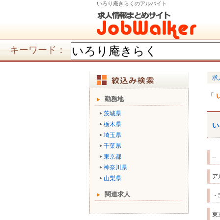
いろり庵きらくのアルバイト
キーワード：
求
勤務地
茨城県
栃木県
い
埼玉県
千葉県
東京都
--
神奈川県
ア
山梨県
関連求人
・
東