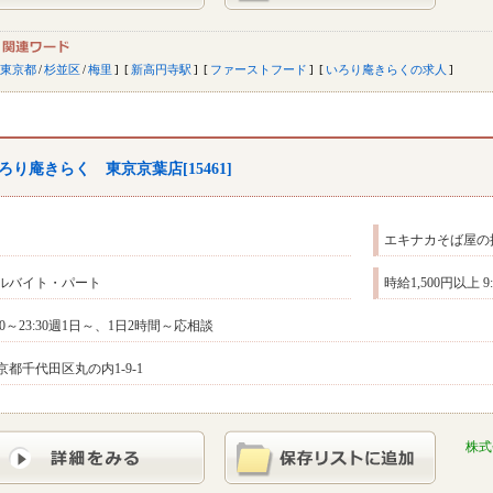
東京都
/
杉並区
/
梅里
新高円寺駅
ファーストフード
いろり庵きらくの求人
ろり庵きらく 東京京葉店[15461]
エキナカそば屋の
ルバイト・パート
時給1,500円以上 
:30～23:30週1日～、1日2時間～応相談
京都千代田区丸の内1-9-1
株式