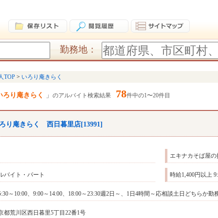
勤務地：
人TOP
いろり庵きらく
78
いろり庵きらく
のアルバイト検索結果
件中の1〜20件目
ろり庵きらく 西日暮里店[13991]
エキナカそば屋の
ルバイト・パート
時給1,400円以上 
5:30～10:00、9:00～14:00、18:00～23:30週2日～、1日4時間～応相談土日どち
京都荒川区西日暮里5丁目22番1号