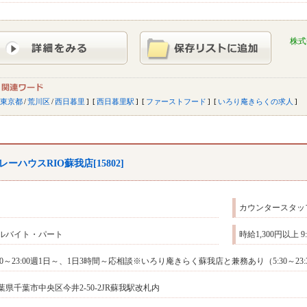
株式
東京都
/
荒川区
/
西日暮里
西日暮里駅
ファーストフード
いろり庵きらくの求人
レーハウスRIO蘇我店[15802]
カウンタースタッ
ルバイト・パート
時給1,300円以上 
:00～23:00週1日～、1日3時間～応相談※いろり庵きらく蘇我店と兼務あり（5:30～2
葉県千葉市中央区今井2-50-2JR蘇我駅改札内