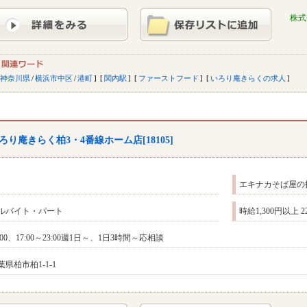
株式
神奈川県
/
横浜市中区
/
港町
関内駅
ファーストフード
いろり庵きらくの求人
ろり庵きらく柏3・4番線ホーム店[18105]
エキナカそば屋の
ルバイト・パート
時給1,300円以上 
4:00、17:00～23:00週1日～、1日3時間～応相談
葉県柏市柏1-1-1