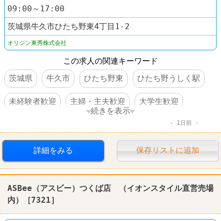
09:00～17:00
茨城県牛久市ひたち野東4丁目1-2
オリジン東秀株式会社
この求人の関連キーワード
茨城県
牛久市
ひたち野東
ひたち野うしく駅
未経験者歓迎
主婦・主夫歓迎
大学生歓迎
続きを表示
1日前
時間・曜日指定可
交通費支給
食事補助あり
車・バイク通勤可
弁当
詳細をみる
保存リストに追加
ASBee（アスビー）つくば店 （イオンスタイル直営売場
内）［7321］