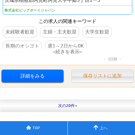
茨城県稲敷郡阿見町阿見大字中郷3丁目1ー5
株式会社ビッグボーイジャパン
この求人の関連キーワード
未経験者歓迎
主婦・主夫歓迎
大学生歓迎
長期のオシゴト
週1～2日からOK
続きを表示
1日前
週3～4日からOK
短時間でもＯＫ
交通費支給
昇給あり
制服あり
社員登用あり
詳細をみる
保存リストに追加
第二新卒歓迎
ファミレス
レストラン
Big Boy(ビッグボーイ)
次の20件→
TOP
上へ