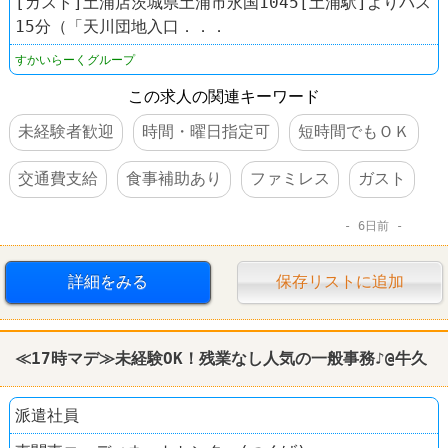
[ガスト]土浦店茨城県土浦市永国1045[土浦駅]よりバス
15分（「天川団地入口．．．
すかいらーくグループ
この求人の関連キーワード
未経験者歓迎
時間・曜日指定可
短時間でもＯＫ
交通費支給
食事補助あり
ファミレス
ガスト
6日前
詳細をみる
保存リストに追加
≪17時マデ≫未経験OK！残業なし人気の一般事務♪@牛久
派遣社員