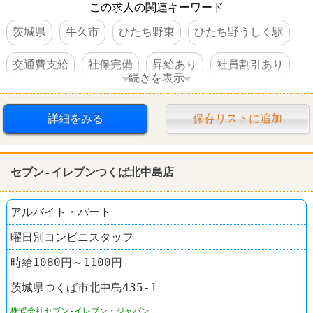
この求人の関連キーワード
茨城県
牛久市
ひたち野東
ひたち野うしく駅
交通費支給
社保完備
昇給あり
社員割引あり
続きを表示
制服あり
社員登用あり
禁煙・分煙
詳細をみる
保存リストに追加
スポーツショップ
ゴルフ5
セブン-イレブンつくば北中島店
アルバイト・パート
曜日別コンビニスタッフ
時給1080円～1100円
茨城県つくば市北中島435-1
株式会社セブン-イレブン・ジャパン