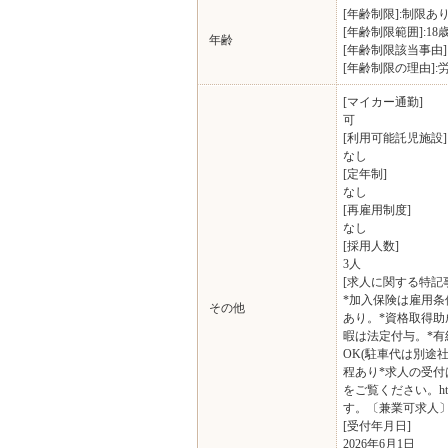
[年齢制限]:制限あ
[年齢制限範囲]:18
年齢
[年齢制限該当事由
[年齢制限の理由]
[マイカー通勤]
可
[利用可能託児施設]
なし
[定年制]
なし
[再雇用制度]
なし
[採用人数]
3人
[求人に関する特記
*加入保険は雇用条
その他
あり。*資格取得助
暇は法定付与。*有
OK(駐車代は別途
程あり*求人の受付は
をご覧ください。http
す。〔兼業可求人
[受付年月日]
2026年6月1日