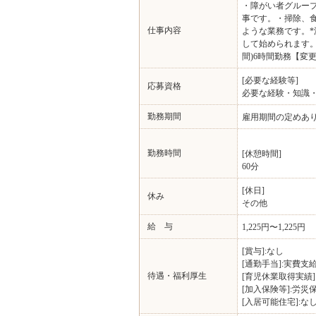
・障がい者グルー
事です。・掃除、
仕事内容
ような業務です。*
して始められます。無
間)6時間勤務【変
[必要な経験等]
応募資格
必要な経験・知識・
勤務期間
雇用期間の定めあり
勤務時間
[休憩時間]
60分
[休日]
休み
その他
給 与
1,225円〜1,225円
[賞与]:なし
[通勤手当]:実費支
待遇・福利厚生
[育児休業取得実績]
[加入保険等]:労災
[入居可能住宅]:な