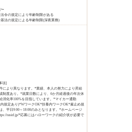
り
歳〜
]:法令の規定により年齢制限がある
:労基法の規定による年齢制限(深夜業務)
事項]
件により異なります。*業績、本人の努力により昇給
成制度あり。*就業日数により、6か月経過後の年次休
給消化率100%を目指しています。*マイカー通勤
社内規定あり)*WワークOK*扶養内ワークOK*雇止め規
、平日9:00～18:00のみとなります。*ホームページ
s://rasiel.jp/*応募にはハローワークの紹介状が必要で
〕