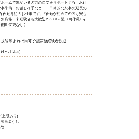
プホームで障がい者の方の自立をサポートする お仕
食事準備、お話し相手など、 日常的な家事の延長の
深夜勤専従のお仕事です。*夜勤が初めての方も安心
資格・未経験者も大歓迎!*22:00～翌5:00(休憩1時
更範囲:変更なし】
技能等 あれば尚可 介護実務経験者歓迎
(4ヶ月以上)
給(上限あり)
:該当者なし
保険
し