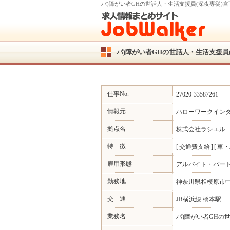
パ)障がい者GHの世話人・生活支援員(深夜専従
パ)障がい者GHの世話人・生活支援
仕事No.
27020-33587261
情報元
ハローワークイン
拠点名
株式会社ラシエル
特 徴
交通費支給
車・
雇用形態
アルバイト・パー
勤務地
神奈川県相模原市中央
交 通
JR横浜線 橋本駅
業務名
パ)障がい者GHの