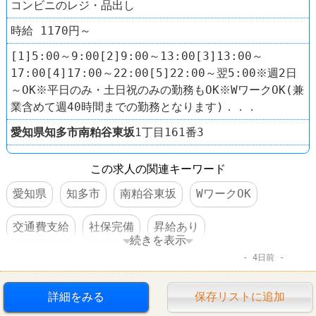
コンビニのレジ・品出し
時給 1170円～
[1]5:00～9:00[2]9:00～13:00[3]13:00～
17:00[4]17:00～22:00[5]22:00～翌5:00※週2日
～OK※平日のみ・土日祝のみの勤務もOK※WワークOK(兼
業含めて週40時間までの勤務となります)．．．
愛知県
知多市
南粕谷東坂
1丁目161番3
この求人の関連キーワード
愛知県
知多市
南粕谷東坂
WワークOK
交通費支給
社保完備
昇給あり
続きを表示
4日前
扶養控除内のオシゴト
制服あり
社員登用あり
車・バイク通勤可
60代以上活躍
詳細をみる
保存リストに追加