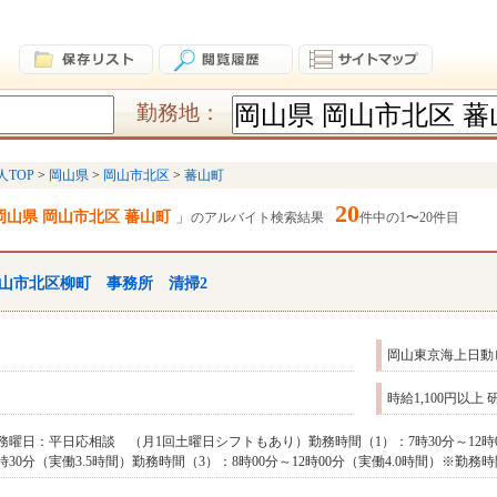
勤務地：
人TOP
岡山県
岡山市北区
蕃山町
20
岡山県 岡山市北区 蕃山町
のアルバイト検索結果
件中の1〜20件目
山市北区柳町 事務所 清掃2
岡山東京海上日動
時給1,100円以上
務曜日：平日応相談 （月1回土曜日シフトもあり）勤務時間（1）：7時30分～12時00
6時30分（実働3.5時間）勤務時間（3）：8時00分～12時00分（実働4.0時間）※勤務