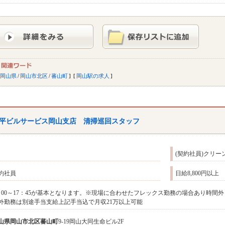
岡山県
/
岡山市北区
/
蕃山町
岡山駅の求人
平ビルサービス岡山支店 清掃巡回スタッフ
(契約社員)クリー
約社員
日給8,800円以上
：00～17：45が基本となります。※現場に合わせたフレックス勤務の場合あり時間
外勤務は別途手当支給上記手当込で月収21万以上可能
山県
岡山市北区
蕃山町
9-19岡山大同生命ビル2F