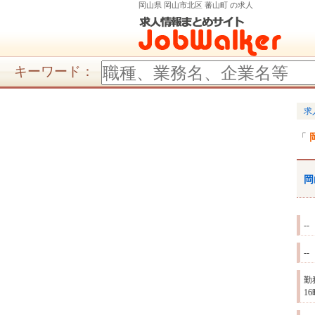
岡山県 岡山市北区 蕃山町 の求人
キーワード：
求
岡
--
--
勤
1