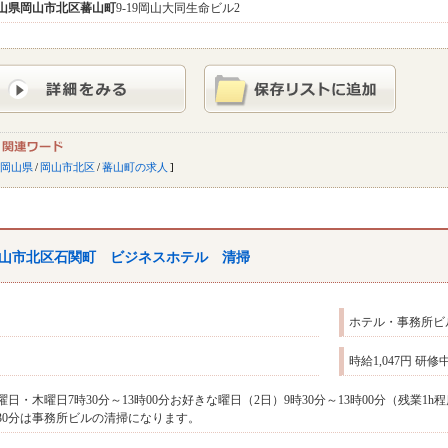
山県
岡山市北区
蕃山町
9-19岡山大同生命ビル2
岡山県
/
岡山市北区
/
蕃山町の求人
山市北区石関町 ビジネスホテル 清掃
ホテル・事務所ビ
時給1,047円 研
曜日・木曜日7時30分～13時00分お好きな曜日（2日）9時30分～13時00分（残業1
30分は事務所ビルの清掃になります。