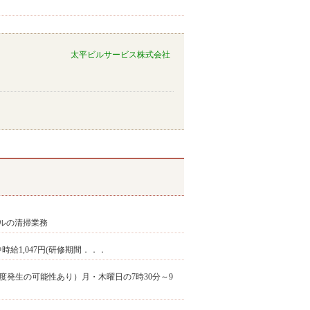
太平ビルサービス株式会社
ルの清掃業務
修中時給1,047円(研修期間．．．
h程度発生の可能性あり）月・木曜日の7時30分～9