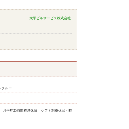
太平ビルサービス株式会社
ンクルー
外 月平均25時間程度休日 シフト制※休出・時