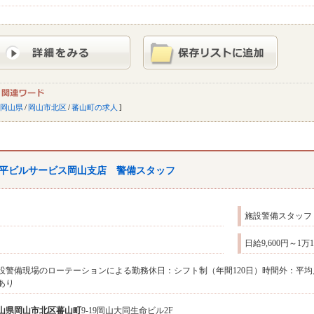
岡山県
/
岡山市北区
/
蕃山町の求人
平ビルサービス岡山支店 警備スタッフ
施設警備スタッフ
日給9,600円～1万
設警備現場のローテーションによる勤務休日：シフト制（年間120日）時間外：平均
あり
山県
岡山市北区
蕃山町
9-19岡山大同生命ビル2F