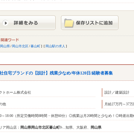
岡山県
/
岡山市北区
/
蕃山町
岡山駅の求人
社住宅ブランドの【設計】残業少なめ/年休120日/経験者募集
クトホーム株式会社
設計／建築設計
の他
月給27万円～3
:00～18:00（所定労働時間8時間・休憩60分）◎残業は月20時間と少なめ！◎時差出勤
リア岡山店：
岡山県
岡山市北区
蕃山町
9-...知県、大阪府、
岡山県