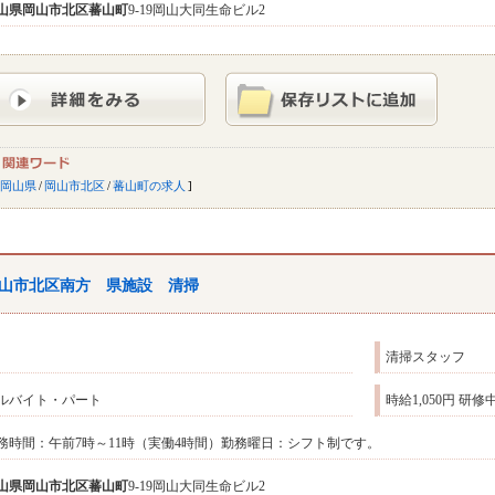
山県
岡山市北区
蕃山町
9-19岡山大同生命ビル2
岡山県
/
岡山市北区
/
蕃山町の求人
山市北区南方 県施設 清掃
清掃スタッフ
ルバイト・パート
時給1,050円 研
務時間：午前7時～11時（実働4時間）勤務曜日：シフト制です。
山県
岡山市北区
蕃山町
9-19岡山大同生命ビル2